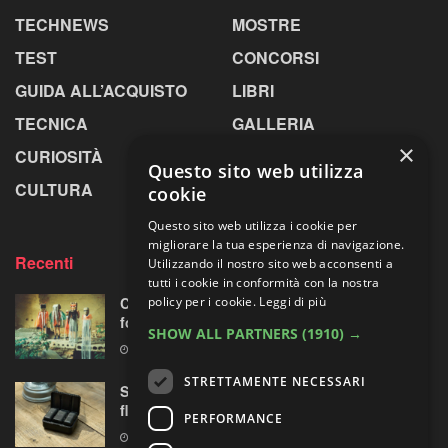
TECHNEWS
MOSTRE
TEST
CONCORSI
GUIDA ALL’ACQUISTO
LIBRI
TECNICA
GALLERIA
×
CURIOSITÀ
GREENPICS
Questo sito web utilizza
CULTURA
LA RIVISTA
cookie
Questo sito web utilizza i cookie per
migliorare la tua esperienza di navigazione.
Recenti
Utilizzando il nostro sito web acconsenti a
tutti i cookie in conformità con la nostra
policy per i cookie.
Leggi di più
Centosessantasette candeline per la mostra
fotografica più longeva al mondo
SHOW ALL PARTNERS
(1910) →
7 AGOSTO 2026
STRETTAMENTE NECESSARI
Sony prepara la “rivoluzione” audio 32-bit
float per le sue mirrorless Alpha?
PERFORMANCE
7 AGOSTO 2026