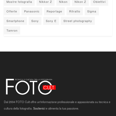
Mostre fotografia
Nikkor Z
Nikon
Nikon Z
Obiettivi
Offerte
Panasonic
Reportage
Ritratto
Sigma
Smartphone
Sony
Sony E
Street photography
Tamron
Dal 2004 FOTO Cult offre un'informazione professionale e appassionata su tecnica e
cultura della fotografia.
Sostienici
e alimenta la tua passione.