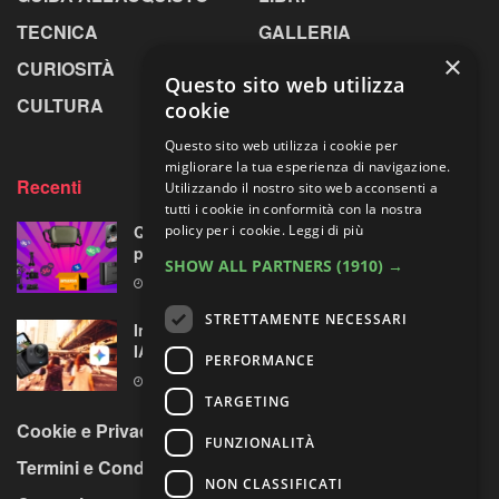
TECNICA
GALLERIA
×
CURIOSITÀ
GREENPICS
Questo sito web utilizza
CULTURA
LA RIVISTA
cookie
Questo sito web utilizza i cookie per
migliorare la tua esperienza di navigazione.
Recenti
Utilizzando il nostro sito web acconsenti a
tutti i cookie in conformità con la nostra
Quattro accessori fotografici in sconto:
policy per i cookie.
Leggi di più
prodotti opposti, ma uno su quattro fa per te
SHOW ALL PARTNERS
(1910) →
8 AGOSTO 2026
STRETTAMENTE NECESSARI
Insta360 GO Ultra riceve l’assistente vocale
IA con Gemini di Google
PERFORMANCE
8 AGOSTO 2026
TARGETING
Cookie e Privacy Policy
FUNZIONALITÀ
Termini e Condizioni
NON CLASSIFICATI