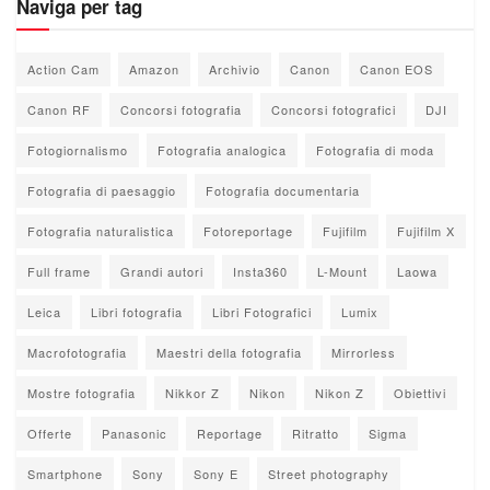
Naviga per tag
Action Cam
Amazon
Archivio
Canon
Canon EOS
Canon RF
Concorsi fotografia
Concorsi fotografici
DJI
Fotogiornalismo
Fotografia analogica
Fotografia di moda
Fotografia di paesaggio
Fotografia documentaria
Fotografia naturalistica
Fotoreportage
Fujifilm
Fujifilm X
Full frame
Grandi autori
Insta360
L-Mount
Laowa
Leica
Libri fotografia
Libri Fotografici
Lumix
Macrofotografia
Maestri della fotografia
Mirrorless
Mostre fotografia
Nikkor Z
Nikon
Nikon Z
Obiettivi
Offerte
Panasonic
Reportage
Ritratto
Sigma
Smartphone
Sony
Sony E
Street photography