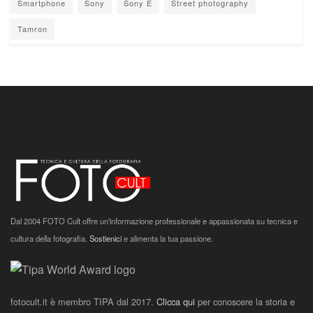
Smartphone
Sony
Sony E
Street photography
Tamron
Dal 2004 FOTO Cult offre un'informazione professionale e appassionata su tecnica e
cultura della fotografia.
Sostienici
e alimenta la tua passione.
fotocult.it è membro TIPA dal 2017.
Clicca qui
per conoscere la storia e