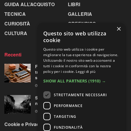
GUIDA ALL’ACQUISTO
LIBRI
TECNICA
GALLERIA
CURIOSITÀ
GREENPICS
×
CULTURA
LA RIVISTA
Questo sito web utilizza
cookie
Questo sito web utilizza i cookie per
Recenti
migliorare la tua esperienza di navigazione.
Utilizzando il nostro sito web acconsenti a
Fotorgear Retro Photography Kit: l’iPhone si
tutti i cookie in conformità con la nostra
traveste da fotocamera, ma ha davvero
policy per i cookie.
Leggi di più
senso?
SHOW ALL PARTNERS
(1910) →
9 AGOSTO 2026
STRETTAMENTE NECESSARI
Sperimentazioni artistiche sui paesaggi
nordici
PERFORMANCE
9 AGOSTO 2026
TARGETING
Cookie e Privacy Policy
FUNZIONALITÀ