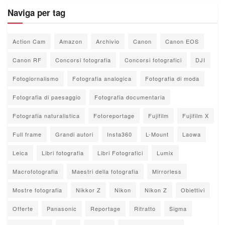
Naviga per tag
Action Cam
Amazon
Archivio
Canon
Canon EOS
Canon RF
Concorsi fotografia
Concorsi fotografici
DJI
Fotogiornalismo
Fotografia analogica
Fotografia di moda
Fotografia di paesaggio
Fotografia documentaria
Fotografia naturalistica
Fotoreportage
Fujifilm
Fujifilm X
Full frame
Grandi autori
Insta360
L-Mount
Laowa
Leica
Libri fotografia
Libri Fotografici
Lumix
Macrofotografia
Maestri della fotografia
Mirrorless
Mostre fotografia
Nikkor Z
Nikon
Nikon Z
Obiettivi
Offerte
Panasonic
Reportage
Ritratto
Sigma