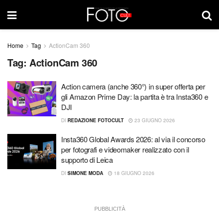
Home
Tag
ActionCam 360
Tag:
ActionCam 360
Action camera (anche 360°) in super offerta per
gli Amazon Prime Day: la partita è tra Insta360 e
DJI
DI
REDAZIONE FOTOCULT
23 GIUGNO 2026
Insta360 Global Awards 2026: al via il concorso
per fotografi e videomaker realizzato con il
supporto di Leica
DI
SIMONE MODA
18 GIUGNO 2026
PUBBLICITÀ