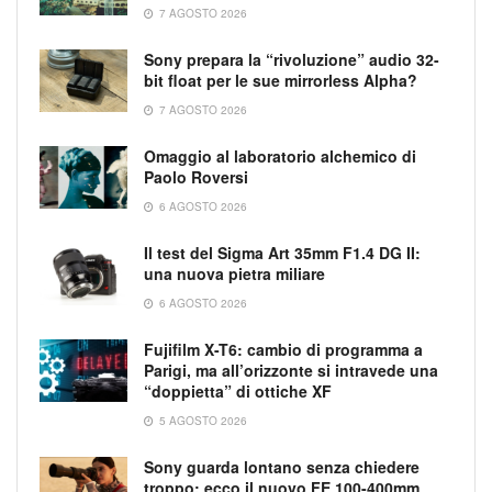
7 AGOSTO 2026
Sony prepara la “rivoluzione” audio 32-
bit float per le sue mirrorless Alpha?
7 AGOSTO 2026
Omaggio al laboratorio alchemico di
Paolo Roversi
6 AGOSTO 2026
Il test del Sigma Art 35mm F1.4 DG II:
una nuova pietra miliare
6 AGOSTO 2026
Fujifilm X-T6: cambio di programma a
Parigi, ma all’orizzonte si intravede una
“doppietta” di ottiche XF
5 AGOSTO 2026
Sony guarda lontano senza chiedere
troppo: ecco il nuovo FE 100-400mm