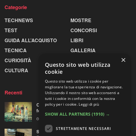
Categorie
TECHNEWS
MOSTRE
TEST
CONCORSI
GUIDA ALL’ACQUISTO
LIBRI
TECNICA
GALLERIA
×
CURIOSITÀ
GREENPICS
Questo sito web utilizza
CULTURA
LA RIVISTA
cookie
Questo sito web utilizza i cookie per
migliorare la tua esperienza di navigazione.
Recenti
Utilizzando il nostro sito web acconsenti a
tutti i cookie in conformità con la nostra
policy per i cookie.
Leggi di più
Centosessantasette candeline per la mostra
fotografica più longeva al mondo
SHOW ALL PARTNERS
(1910) →
7 AGOSTO 2026
STRETTAMENTE NECESSARI
Sony prepara la “rivoluzione” audio 32-bit