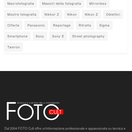
Macrofotografia
Maestri della fotografia
Mirrorless
Mostre fotografia
Nikkor Z
Nikon
Nikon Z
Obiettivi
Offerte
Panasonic
Reportage
Ritratto
Sigma
Smartphone
Sony
Sony E
Street photography
Tamron
Dal 2004 FOTO Cult offre un'informazione professionale e appassionata su tecnica e