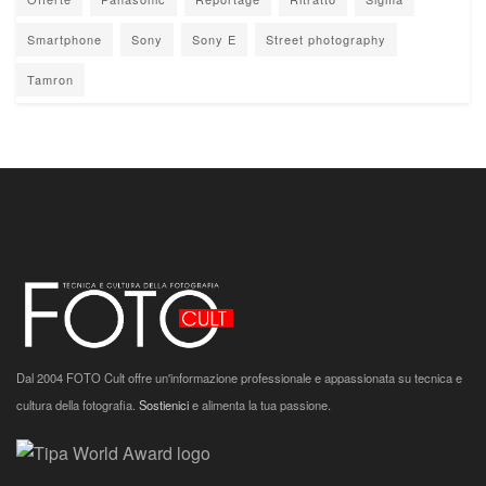
Smartphone
Sony
Sony E
Street photography
Tamron
Dal 2004 FOTO Cult offre un'informazione professionale e appassionata su tecnica e
cultura della fotografia.
Sostienici
e alimenta la tua passione.