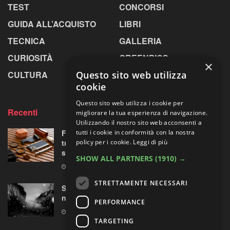
TEST
CONCORSI
GUIDA ALL’ACQUISTO
LIBRI
TECNICA
GALLERIA
CURIOSITÀ
GREENPICS
×
Questo sito web utilizza
CULTURA
LA RIVISTA
cookie
Questo sito web utilizza i cookie per
Recenti
migliorare la tua esperienza di navigazione.
Utilizzando il nostro sito web acconsenti a
tutti i cookie in conformità con la nostra
Fotorgear Retro Photography Kit: l’iPhone si
policy per i cookie.
Leggi di più
traveste da fotocamera, ma ha davvero
senso?
SHOW ALL PARTNERS
(1910) →
9 AGOSTO 2026
STRETTAMENTE NECESSARI
Sperimentazioni artistiche sui paesaggi
nordici
PERFORMANCE
9 AGOSTO 2026
TARGETING