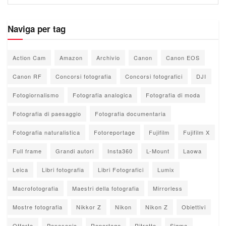
Naviga per tag
Action Cam
Amazon
Archivio
Canon
Canon EOS
Canon RF
Concorsi fotografia
Concorsi fotografici
DJI
Fotogiornalismo
Fotografia analogica
Fotografia di moda
Fotografia di paesaggio
Fotografia documentaria
Fotografia naturalistica
Fotoreportage
Fujifilm
Fujifilm X
Full frame
Grandi autori
Insta360
L-Mount
Laowa
Leica
Libri fotografia
Libri Fotografici
Lumix
Macrofotografia
Maestri della fotografia
Mirrorless
Mostre fotografia
Nikkor Z
Nikon
Nikon Z
Obiettivi
Offerte
Panasonic
Reportage
Ritratto
Sigma