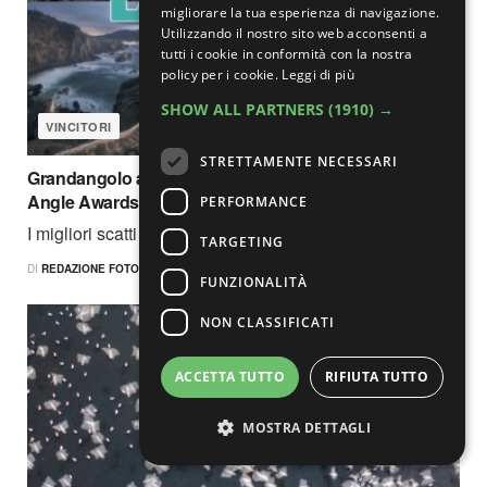
migliorare la tua esperienza di navigazione.
Utilizzando il nostro sito web acconsenti a
tutti i cookie in conformità con la nostra
policy per i cookie.
Leggi di più
SHOW ALL PARTNERS
(1910) →
VINCITORI
STRETTAMENTE NECESSARI
Grandangolo al top: i vincitori dei Laowa Lovers Wide
Angle Awards 2026
PERFORMANCE
I migliori scatti della prima edizione...
TARGETING
DI
REDAZIONE FOTOCULT
15 LUGLIO 2026
FUNZIONALITÀ
NON CLASSIFICATI
ACCETTA TUTTO
RIFIUTA TUTTO
MOSTRA DETTAGLI