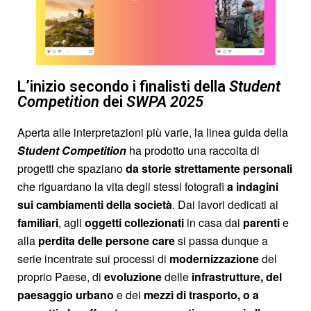
L’inizio secondo i finalisti della
Student
Competition
dei
SWPA 2025
Aperta alle interpretazioni più varie, la linea guida della
Student Competition
ha prodotto una raccolta di
progetti che spaziano
da storie strettamente personali
che riguardano la vita degli stessi fotografi
a indagini
sui cambiamenti della società
. Dai lavori dedicati ai
familiari
, agli
oggetti
collezionati
in casa dai
parenti
e
alla
perdita delle persone care
si passa dunque a
serie incentrate sui processi di
modernizzazione
del
proprio Paese, di
evoluzione
delle
infrastrutture, del
paesaggio urbano
e dei
mezzi di trasporto, o a