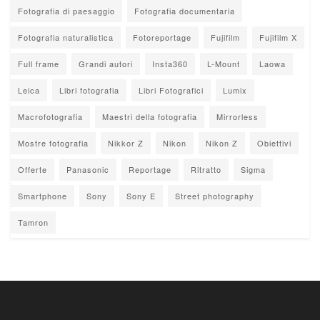
Fotografia di paesaggio
Fotografia documentaria
Fotografia naturalistica
Fotoreportage
Fujifilm
Fujifilm X
Full frame
Grandi autori
Insta360
L-Mount
Laowa
Leica
Libri fotografia
Libri Fotografici
Lumix
Macrofotografia
Maestri della fotografia
Mirrorless
Mostre fotografia
Nikkor Z
Nikon
Nikon Z
Obiettivi
Offerte
Panasonic
Reportage
Ritratto
Sigma
Smartphone
Sony
Sony E
Street photography
Tamron