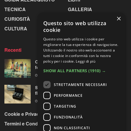
TECNICA
GALLERIA
×
CURIOSITÀ
GREENPICS
Questo sito web utilizza
CULTURA
LA RIVISTA
cookie
Questo sito web utilizza i cookie per
migliorare la tua esperienza di navigazione.
Recenti
Utilizzando il nostro sito web acconsenti a
tutti i cookie in conformità con la nostra
Centosessantasette candeline per la mostra
policy per i cookie.
Leggi di più
fotografica più longeva al mondo
SHOW ALL PARTNERS
(1910) →
7 AGOSTO 2026
STRETTAMENTE NECESSARI
Sony prepara la “rivoluzione” audio 32-bit
float per le sue mirrorless Alpha?
PERFORMANCE
7 AGOSTO 2026
TARGETING
Cookie e Privacy Policy
FUNZIONALITÀ
Termini e Condizioni
NON CLASSIFICATI