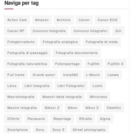
Naviga per tag
Action Cam
Amazon
Archivio
Canon
Canon EOS
Canon RF
Concorsi fotografia
Concorsi fotografici
DJI
Fotogiornalismo
Fotografia analogica
Fotografia di moda
Fotografia di paesaggio
Fotografia documentaria
Fotografia naturalistica
Fotoreportage
Fujifilm
Fujifilm X
Full frame
Grandi autori
Insta360
L-Mount
Laowa
Leica
Libri fotografia
Libri Fotografici
Lumix
Macrofotografia
Maestri della fotografia
Mirrorless
Mostre fotografia
Nikkor Z
Nikon
Nikon Z
Obiettivi
Offerte
Panasonic
Reportage
Ritratto
Sigma
Smartphone
Sony
Sony E
Street photography