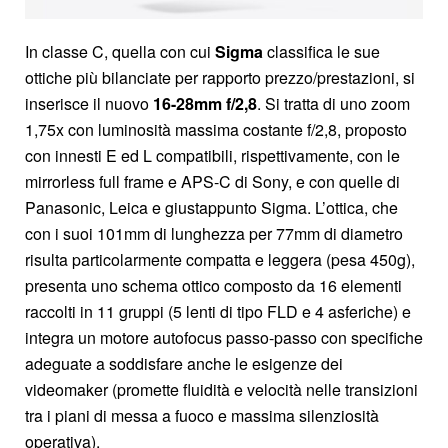
In classe C, quella con cui
Sigma
classifica le sue
ottiche più bilanciate per rapporto prezzo/prestazioni, si
inserisce il nuovo
16-28mm f/2,8
. Si tratta di uno zoom
1,75x con luminosità massima costante f/2,8, proposto
con innesti E ed L compatibili, rispettivamente, con le
mirrorless full frame e APS-C di Sony, e con quelle di
Panasonic, Leica e giustappunto Sigma. L’ottica, che
con i suoi 101mm di lunghezza per 77mm di diametro
risulta particolarmente compatta e leggera (pesa 450g),
presenta uno schema ottico composto da 16 elementi
raccolti in 11 gruppi (5 lenti di tipo FLD e 4 asferiche) e
integra un motore autofocus passo-passo con specifiche
adeguate a soddisfare anche le esigenze dei
videomaker (promette fluidità e velocità nelle transizioni
tra i piani di messa a fuoco e massima silenziosità
operativa).