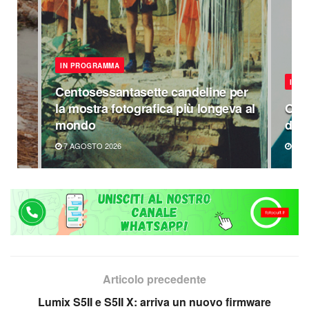
IN PROGRAMMA
IN 
Centosessantasette candeline per
la mostra fotografica più longeva al
Omag
mondo
di P
7 AGOSTO 2026
6 A
Articolo precedente
Lumix S5II e S5II X: arriva un nuovo firmware