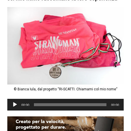
© Bianca Iula, dal progetto “RI-SCATTI. Chiamami col mio nome”
Audio
00:00
00:00
Player