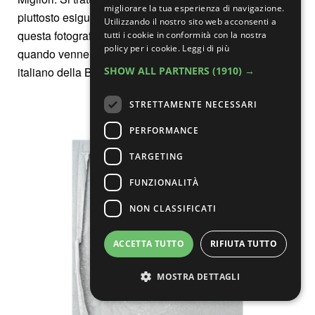
migliorare la tua esperienza di navigazione.
piuttosto esigua che in mostra è rappresentata da
Utilizzando il nostro sito web acconsenti a
questa fotografia del 2008 che Branzi scelse di esporre
tutti i cookie in conformità con la nostra
policy per i cookie.
Leggi di più
quando venne invitato a partecipare al Padiglione
SHOW ALL PARTNERS
(1910) →
italiano della Biennale di Venezia del 2011.
STRETTAMENTE NECESSARI
PERFORMANCE
TARGETING
FUNZIONALITÀ
NON CLASSIFICATI
ACCETTA TUTTO
RIFIUTA TUTTO
MOSTRA DETTAGLI