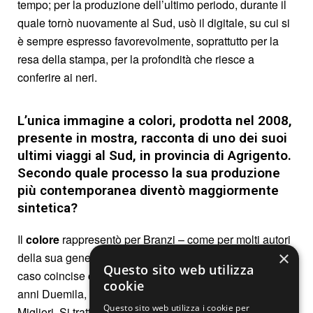
tempo; per la produzione dell’ultimo periodo, durante il
quale tornò nuovamente al Sud, usò il digitale, su cui si
è sempre espresso favorevolmente, soprattutto per la
resa della stampa, per la profondità che riesce a
conferire ai neri.
L’unica immagine a colori, prodotta nel 2008,
presente in mostra, racconta di uno dei suoi
ultimi viaggi al Sud, in provincia di Agrigento.
Secondo quale processo la sua produzione
più contemporanea diventò maggiormente
sintetica?
Il
colore
rappresentò per Branzi – come per molti autori
×
della sua generazione – una
scelta tardiva
, che nel suo
Questo sito web utilizza
caso coincise con il passaggio al digitale intorno agli
cookie
anni Duemila, anche grazie agli stimoli dell’amico Nino
Questo sito web utilizza i cookie per
Migliori. Si tratta in ogni caso di una produzione