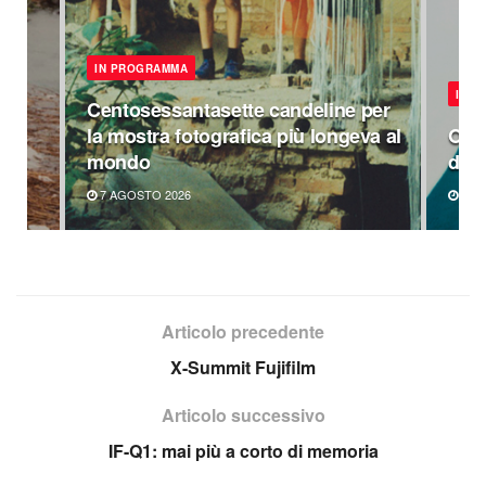
IN PROGRAMMA
IN 
Centosessantasette candeline per
la mostra fotografica più longeva al
Omag
mondo
di P
7 AGOSTO 2026
6 A
Articolo precedente
X-Summit Fujifilm
Articolo successivo
IF-Q1: mai più a corto di memoria