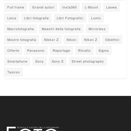
Full frame
Grandi autori
Insta360
L-Mount
Laowa
Leica
Libri fotografia
Libri Fotografici
Lumix
Macrofotografia
Maestri della fotografia
Mirrorless
Mostre fotografia
Nikkor Z
Nikon
Nikon Z
Obiettivi
Offerte
Panasonic
Reportage
Ritratto
Sigma
Smartphone
Sony
Sony E
Street photography
Tamron