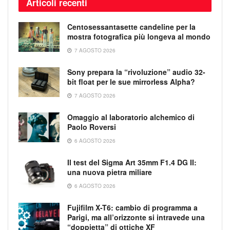
Articoli recenti
Centosessantasette candeline per la
mostra fotografica più longeva al mondo
7 AGOSTO 2026
Sony prepara la “rivoluzione” audio 32-
bit float per le sue mirrorless Alpha?
7 AGOSTO 2026
Omaggio al laboratorio alchemico di
Paolo Roversi
6 AGOSTO 2026
Il test del Sigma Art 35mm F1.4 DG II:
una nuova pietra miliare
6 AGOSTO 2026
Fujifilm X-T6: cambio di programma a
Parigi, ma all’orizzonte si intravede una
“doppietta” di ottiche XF