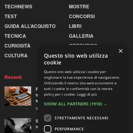
TECHNEWS
MOSTRE
TEST
CONCORSI
GUIDA ALL’ACQUISTO
LIBRI
TECNICA
GALLERIA
CURIOSITÀ
GREENPICS
×
Questo sito web utilizza
CULTURA
LA RIVISTA
cookie
Questo sito web utilizza i cookie per
Recenti
migliorare la tua esperienza di navigazione.
Utilizzando il nostro sito web acconsenti a
tutti i cookie in conformità con la nostra
Fotorgear Retro Photography Kit: l’iPhone si
policy per i cookie.
Leggi di più
traveste da fotocamera, ma ha davvero
senso?
SHOW ALL PARTNERS
(1910) →
9 AGOSTO 2026
STRETTAMENTE NECESSARI
Sperimentazioni artistiche sui paesaggi
nordici
PERFORMANCE