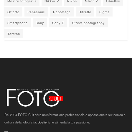
Mostre fotografia
Nikkor Z
Nikon
Nikon Z
Obiettivi
Offerte
Panasonic
Reportage
Ritratto
Sigma
Smartphone
Sony
Sony E
Street photography
Tamron
Dal 2004 FOTO Cult offre un'informazione professionale e appassionata su tecnica e
cultura della fotografia.
Sostienici
e alimenta la tua passione.