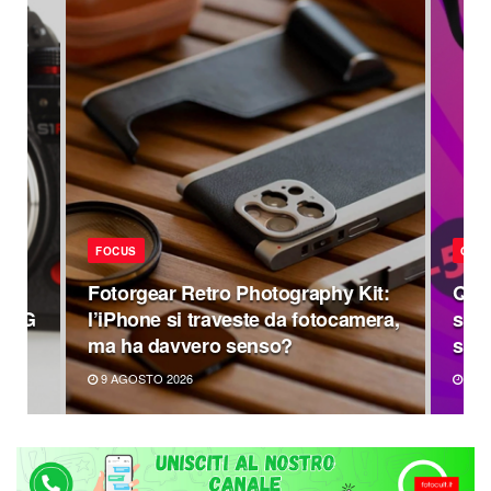
FOCUS
OFF
Fotorgear Retro Photography Kit:
Quat
4 DG
l’iPhone si traveste da fotocamera,
scon
ma ha davvero senso?
su q
9 AGOSTO 2026
8 A