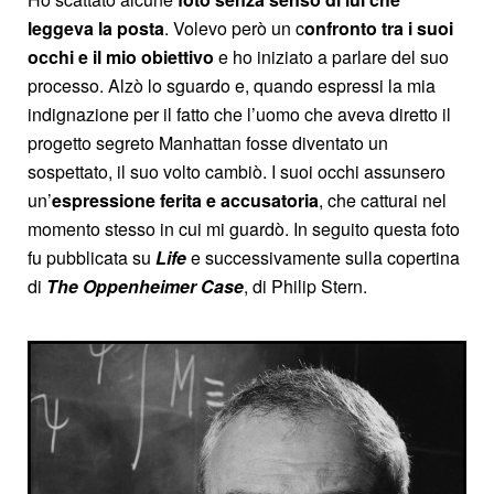
leggeva la posta
. Volevo però un c
onfronto tra i suoi
occhi e il mio obiettivo
e ho iniziato a parlare del suo
processo. Alzò lo sguardo e, quando espressi la mia
indignazione per il fatto che l’uomo che aveva diretto il
progetto segreto Manhattan fosse diventato un
sospettato, il suo volto cambiò. I suoi occhi assunsero
un’
espressione ferita
e
accusatoria
, che catturai nel
momento stesso in cui mi guardò. In seguito questa foto
fu pubblicata su
Life
e successivamente sulla copertina
di
The Oppenheimer Case
, di Philip Stern.