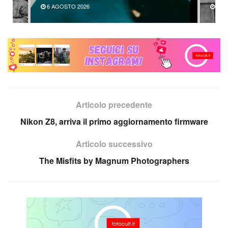
6 AGOSTO 2026
3 A
Articolo precedente
Nikon Z8, arriva il primo aggiornamento firmware
Articolo successivo
The Misfits by Magnum Photographers