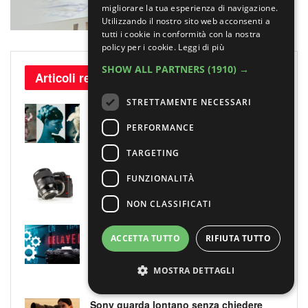
migliorare la tua esperienza di navigazione.
Utilizzando il nostro sito web acconsenti a
tutti i cookie in conformità con la nostra
policy per i cookie.
Leggi di più
SHOW ALL PARTNERS
(1910) →
Articoli recenti
STRETTAMENTE NECESSARI
Omaggio al laboratorio alchemico di
Paolo Roversi
PERFORMANCE
6 AGOSTO 2026
TARGETING
Il test del Sigma Art 35mm F1.4 DG II:
FUNZIONALITÀ
una nuova pietra miliare
6 AGOSTO 2026
NON CLASSIFICATI
Fujifilm X-T6: cambio di programma a
ACCETTA TUTTO
RIFIUTA TUTTO
Parigi, ma all’orizzonte si intravede una
“doppietta” di ottiche XF
MOSTRA DETTAGLI
5 AGOSTO 2026
Sony guarda lontano senza chiedere