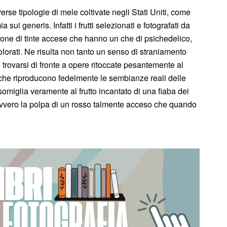
rse tipologie di mele coltivate negli Stati Uniti, come
ui generis. Infatti i frutti selezionati e fotografati da
ione di tinte accese che hanno un che di psichedelico,
olorati. Ne risulta non tanto un senso di straniamento
 trovarsi di fronte a opere ritoccate pesantemente al
che riproducono fedelmente le sembianze reali delle
omiglia veramente al frutto incantato di una fiaba dei
avvero la polpa di un rosso talmente acceso che quando