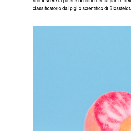
riconoscere la palette di colori dei tulipani e de
classificatorio dal piglio scientifico di Blossfeldt.