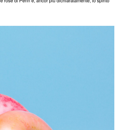
lle rose di Penn e, ancor più dichiaratamente, lo spirito