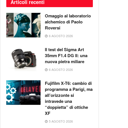
Articoli recenti
Omaggio al laboratorio
alchemico di Paolo
Roversi
6 AGOSTO 2026
Il test del Sigma Art
35mm F1.4 DG II: una
nuova pietra miliare
6 AGOSTO 2026
Fujifilm X-T6: cambio di
programma a Parigi, ma
all’orizzonte si
intravede una
“doppietta” di ottiche
XF
5 AGOSTO 2026