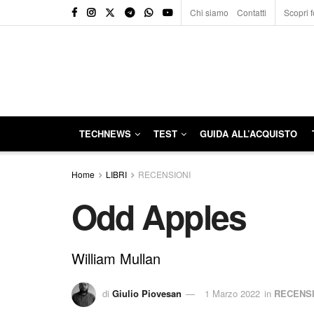
Chi siamo
Contatti
Scopri f
TECHNEWS
TEST
GUIDA ALL’ACQUISTO
Home
LIBRI
RECENSIONI
Odd Apples
William Mullan
di
Giulio Piovesan
1 Marzo 2022
in
RECENSI