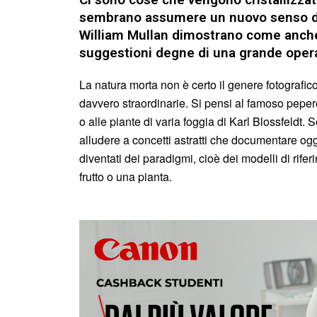
sembrano assumere un nuovo senso den
William Mullan dimostrano come anche
suggestioni degne di una grande opera
La natura morta non è certo il genere fotografic
davvero straordinarie. Si pensi al famoso pepero
o alle piante di varia foggia di Karl Blossfeldt
alludere a concetti astratti che documentare og
diventati dei paradigmi, cioè dei modelli di rife
frutto o una pianta.