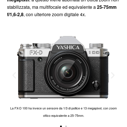
stabilizzata, ma multifocale ed equivalente a
25-75mm
f/1,6-2,8
, con ulteriore zoom digitale 4x.
La FX-D 100 ha invece un sensore da 1/3 di pollice e 13 megapixel, con zoom
La FX-D 100 ha invece un sensore da 1/3 di pollice e 13 megapixel, con zoom
ottico equivalente a 25-75mm.
ottico equivalente a 25-75mm.