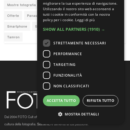
migliorare la tua esperienza di navigazione.
Mostre fotografia
Nikkor Z
Nikon
Nikon Z
Obiettivi
Utilizzando il nostro sito web acconsenti a
tutti i cookie in conformità con la nostra
Offerte
Panasonic
Reportage
Ritratto
Sigma
policy per i cookie.
Leggi di più
Smartphone
Sony
Sony E
Street photography
SHOW ALL PARTNERS
(1910) →
Tamron
STRETTAMENTE NECESSARI
PERFORMANCE
TARGETING
FUNZIONALITÀ
NON CLASSIFICATI
ACCETTA TUTTO
RIFIUTA TUTTO
MOSTRA DETTAGLI
Dal 2004 FOTO Cult offre un'informazione professionale e appassionata su tecnica e
cultura della fotografia.
Sostienici
e alimenta la tua passione.