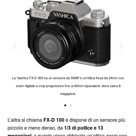
La Yashica FX-D 300 ha un sensore da 50MP e un'ottica fissa da 24mm con
La Yashica FX-D 300 ha un sensore da 50MP e un'ottica fissa da 24mm con
zoom digitale a crop progressivo fino ai 60mm equivalenti, dove salva 8
zoom digitale a crop progressivo fino ai 60mm equivalenti, dove salva 8
megapixel.
megapixel.
L’altra si chiama
FX-D 100
è dispone di un sensore più
piccolo e meno denso, da
1/3 di pollice e 13
megapixel
: a questo viene abbinata un’ottica zoom non