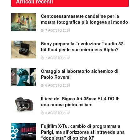
Articoli recenti
Centosessantasette candeline per la
mostra fotografica più longeva al mondo
7 AGOSTO 2026
Sony prepara la “rivoluzione” audio 32-
bit float per le sue mirrorless Alpha?
7 AGOSTO 2026
Omaggio al laboratorio alchemico di
Paolo Roversi
6 AGOSTO 2026
Il test del Sigma Art 35mm F1.4 DG II:
una nuova pietra miliare
6 AGOSTO 2026
Fujifilm X-T6: cambio di programma a
Parigi, ma all’orizzonte si intravede una
“doppietta” di ottiche XF