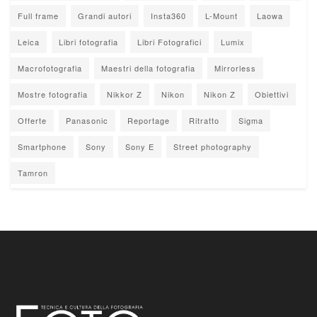
Full frame
Grandi autori
Insta360
L-Mount
Laowa
Leica
Libri fotografia
Libri Fotografici
Lumix
Macrofotografia
Maestri della fotografia
Mirrorless
Mostre fotografia
Nikkor Z
Nikon
Nikon Z
Obiettivi
Offerte
Panasonic
Reportage
Ritratto
Sigma
Smartphone
Sony
Sony E
Street photography
Tamron