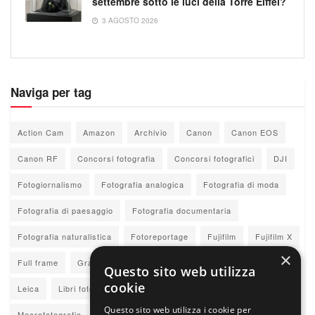
settembre sotto le luci della Torre Eiffel?
3 AGOSTO 2026
Naviga per tag
Action Cam
Amazon
Archivio
Canon
Canon EOS
Canon RF
Concorsi fotografia
Concorsi fotografici
DJI
Fotogiornalismo
Fotografia analogica
Fotografia di moda
Fotografia di paesaggio
Fotografia documentaria
Fotografia naturalistica
Fotoreportage
Fujifilm
Fujifilm X
×
Full frame
Grandi autori
Insta360
L-Mount
Laowa
Questo sito web utilizza
cookie
Leica
Libri fotografia
Libri Fotografici
Lumix
Questo sito web utilizza i cookie per
Macrofotografia
Maestri della fotografia
Mirrorless