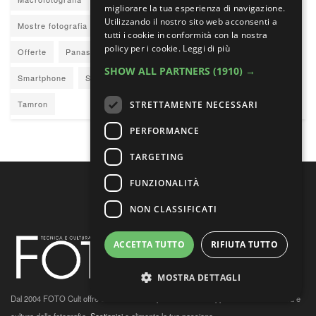
migliorare la tua esperienza di navigazione.
Utilizzando il nostro sito web acconsenti a
Mostre fotografia
Nikkor Z
Nikon
Nikon Z
Obiettivi
tutti i cookie in conformità con la nostra
policy per i cookie.
Leggi di più
Offerte
Panasonic
Reportage
Ritratto
Sigma
SHOW ALL PARTNERS
(1910) →
Smartphone
Sony
Sony E
Street photography
Tamron
STRETTAMENTE NECESSARI
PERFORMANCE
TARGETING
FUNZIONALITÀ
NON CLASSIFICATI
ACCETTA TUTTO
RIFIUTA TUTTO
MOSTRA DETTAGLI
Dal 2004 FOTO Cult offre un'informazione professionale e appassionata su tecnica e
cultura della fotografia.
Sostienici
e alimenta la tua passione.