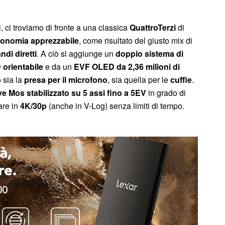
, ci troviamo di fronte a una classica
QuattroTerzi
di
onomia apprezzabile
, come risultato del giusto mix di
di diretti
. A ciò si aggiunge un
doppio sistema di
orientabile
e da un
EVF OLED da 2,36 milioni di
 sia la
presa per il microfono
, sia quella per le
cuffie
.
ve Mos stabilizzato su 5 assi fino a 5EV
in grado di
are in
4K/30p
(anche in V-Log) senza limiti di tempo.