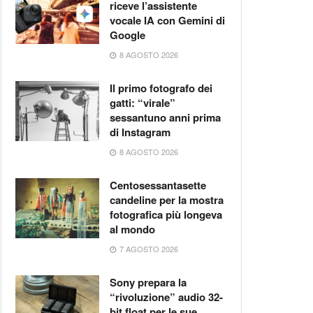
riceve l’assistente
vocale IA con Gemini di
Google
8 AGOSTO 2026
Il primo fotografo dei
gatti: “virale”
sessantuno anni prima
di Instagram
8 AGOSTO 2026
Centosessantasette
candeline per la mostra
fotografica più longeva
al mondo
7 AGOSTO 2026
Sony prepara la
“rivoluzione” audio 32-
bit float per le sue