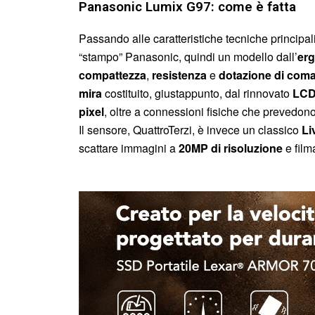
Panasonic Lumix G97: come è fatta
Passando alle caratteristiche tecniche principali
“stampo” Panasonic, quindi un modello dall’
erg
compattezza
,
resistenza
e
dotazione di coman
mira
costituito, giustappunto, dal rinnovato
LCD 
pixel
, oltre a connessioni fisiche che prevedono
Il sensore, QuattroTerzi, è invece un classico
Li
scattare immagini a
2
0MP di risoluzione
e film