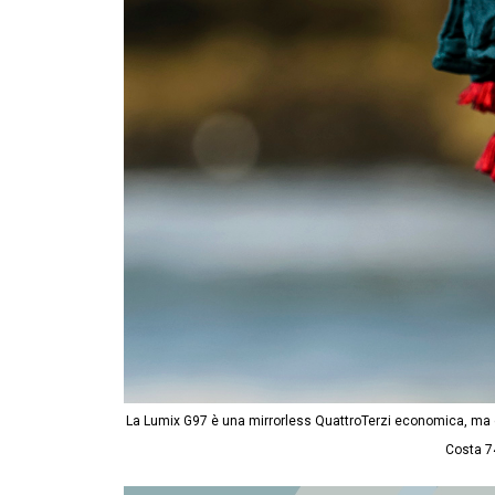
La Lumix G97 è una mirrorless QuattroTerzi economica, ma co
Costa 7