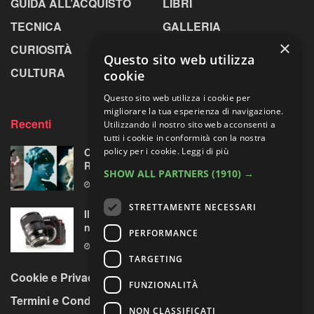
GUIDA ALL’ACQUISTO
LIBRI
TECNICA
GALLERIA
×
CURIOSITÀ
GREENPICS
Questo sito web utilizza
CULTURA
LA RIVISTA
cookie
Questo sito web utilizza i cookie per
migliorare la tua esperienza di navigazione.
Recenti
Utilizzando il nostro sito web acconsenti a
tutti i cookie in conformità con la nostra
Omaggio al laboratorio alchemico di Paolo
policy per i cookie.
Leggi di più
Roversi
SHOW ALL PARTNERS
(1910) →
6 AGOSTO 2026
STRETTAMENTE NECESSARI
Il test del Sigma Art 35mm F1.4 DG II: una
nuova pietra miliare
PERFORMANCE
6 AGOSTO 2026
TARGETING
Cookie e Privacy Policy
FUNZIONALITÀ
Termini e Condizioni
NON CLASSIFICATI