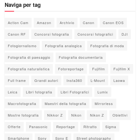
Naviga per tag
Action Cam
Amazon
Archivio
Canon
Canon EOS
Canon RF
Concorsi fotografia
Concorsi fotografici
DJI
Fotogiornalismo
Fotografia analogica
Fotografia di moda
Fotografia di paesaggio
Fotografia documentaria
Fotografia naturalistica
Fotoreportage
Fujifilm
Fujifilm X
Full frame
Grandi autori
Insta360
L-Mount
Laowa
Leica
Libri fotografia
Libri Fotografici
Lumix
Macrofotografia
Maestri della fotografia
Mirrorless
Mostre fotografia
Nikkor Z
Nikon
Nikon Z
Obiettivi
Offerte
Panasonic
Reportage
Ritratto
Sigma
Smartphone
Sony
Sony E
Street photography