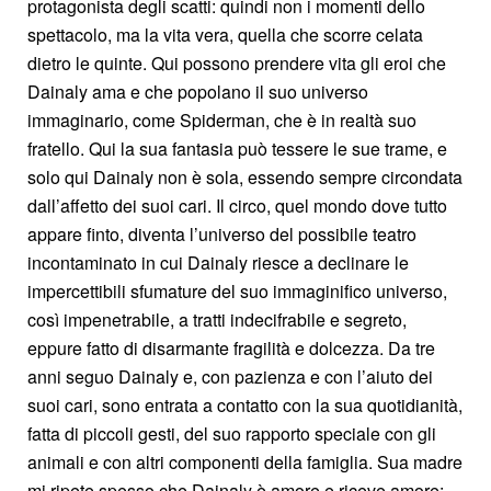
protagonista degli scatti: quindi non i momenti dello
spettacolo, ma la vita vera, quella che scorre celata
dietro le quinte. Qui possono prendere vita gli eroi che
Dainaly ama e che popolano il suo universo
immaginario, come Spiderman, che è in realtà suo
fratello. Qui la sua fantasia può tessere le sue trame, e
solo qui Dainaly non è sola, essendo sempre circondata
dall’affetto dei suoi cari. Il circo, quel mondo dove tutto
appare finto, diventa l’universo del possibile teatro
incontaminato in cui Dainaly riesce a declinare le
impercettibili sfumature del suo immaginifico universo,
così impenetrabile, a tratti indecifrabile e segreto,
eppure fatto di disarmante fragilità e dolcezza. Da tre
anni seguo Dainaly e, con pazienza e con l’aiuto dei
suoi cari, sono entrata a contatto con la sua quotidianità,
fatta di piccoli gesti, del suo rapporto speciale con gli
animali e con altri componenti della famiglia. Sua madre
mi ripete spesso che Dainaly è amore e riceve amore: