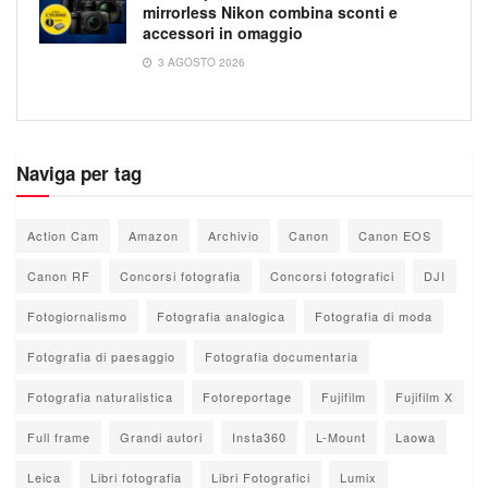
mirrorless Nikon combina sconti e
accessori in omaggio
3 AGOSTO 2026
Naviga per tag
Action Cam
Amazon
Archivio
Canon
Canon EOS
Canon RF
Concorsi fotografia
Concorsi fotografici
DJI
Fotogiornalismo
Fotografia analogica
Fotografia di moda
Fotografia di paesaggio
Fotografia documentaria
Fotografia naturalistica
Fotoreportage
Fujifilm
Fujifilm X
Full frame
Grandi autori
Insta360
L-Mount
Laowa
Leica
Libri fotografia
Libri Fotografici
Lumix