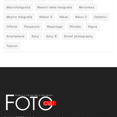
Macrofotografia
Maestri della fotografia
Mirrorless
Mostre fotografia
Nikkor Z
Nikon
Nikon Z
Obiettivi
Offerte
Panasonic
Reportage
Ritratto
Sigma
Smartphone
Sony
Sony E
Street photography
Tamron