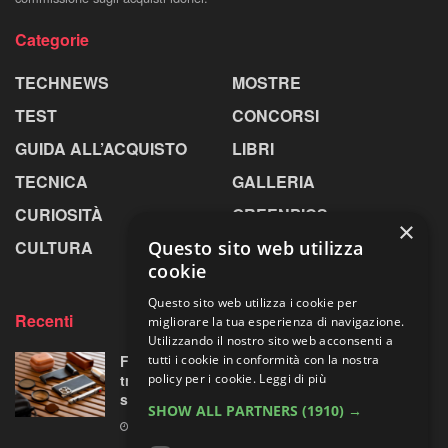
Categorie
TECHNEWS
MOSTRE
TEST
CONCORSI
GUIDA ALL’ACQUISTO
LIBRI
TECNICA
GALLERIA
CURIOSITÀ
GREENPICS
×
Questo sito web utilizza
CULTURA
LA RIVISTA
cookie
Questo sito web utilizza i cookie per
Recenti
migliorare la tua esperienza di navigazione.
Utilizzando il nostro sito web acconsenti a
tutti i cookie in conformità con la nostra
Fotorgear Retro Photography Kit: l’iPhone si
policy per i cookie.
Leggi di più
traveste da fotocamera, ma ha davvero
senso?
SHOW ALL PARTNERS
(1910) →
9 AGOSTO 2026