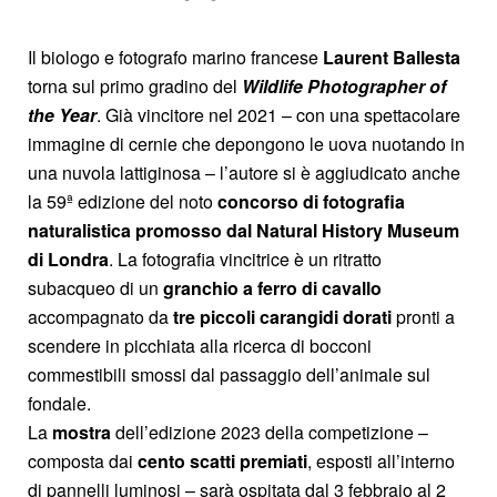
Il biologo e fotografo marino francese
Laurent Ballesta
torna sul primo gradino del
Wildlife Photographer of
the Year
. Già vincitore nel 2021 – con una spettacolare
immagine di cernie che depongono le uova nuotando in
una nuvola lattiginosa – l’autore si è aggiudicato anche
la 59ª edizione del noto
concorso di fotografia
naturalistica promosso dal Natural History Museum
di Londra
. La fotografia vincitrice è un ritratto
subacqueo di un
granchio a ferro di cavallo
accompagnato da
tre piccoli
carangidi dorati
pronti a
scendere in picchiata alla ricerca di bocconi
commestibili smossi dal passaggio dell’animale sul
fondale.
La
mostra
dell’edizione 2023 della competizione –
composta dai
cento scatti premiati
, esposti all’interno
di pannelli luminosi – sarà ospitata dal 3 febbraio al 2