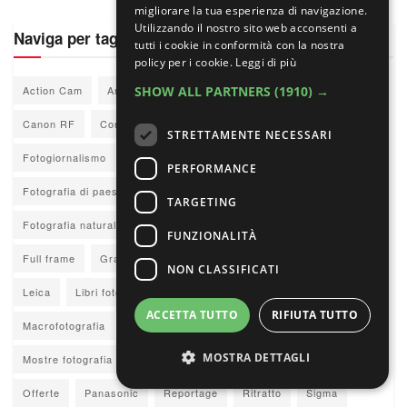
migliorare la tua esperienza di navigazione.
Utilizzando il nostro sito web acconsenti a
Naviga per tag
tutti i cookie in conformità con la nostra
policy per i cookie.
Leggi di più
SHOW ALL PARTNERS
(1910) →
Action Cam
Amazon
Archivio
Canon
Canon EOS
Canon RF
Concorsi fotografia
Concorsi fotografici
DJI
STRETTAMENTE NECESSARI
Fotogiornalismo
Fotografia analogica
Fotografia di moda
PERFORMANCE
Fotografia di paesaggio
Fotografia documentaria
TARGETING
Fotografia naturalistica
Fotoreportage
Fujifilm
Fujifilm X
FUNZIONALITÀ
Full frame
Grandi autori
Insta360
L-Mount
Laowa
NON CLASSIFICATI
Leica
Libri fotografia
Libri Fotografici
Lumix
ACCETTA TUTTO
RIFIUTA TUTTO
Macrofotografia
Maestri della fotografia
Mirrorless
MOSTRA DETTAGLI
Mostre fotografia
Nikkor Z
Nikon
Nikon Z
Obiettivi
Offerte
Panasonic
Reportage
Ritratto
Sigma