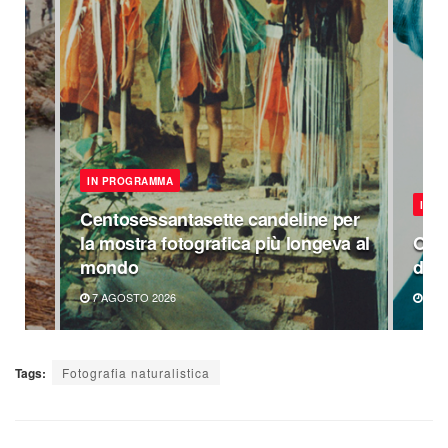
IN PROGRAMMA
IN 
Centosessantasette candeline per
la mostra fotografica più longeva al
Omag
mondo
di P
7 AGOSTO 2026
6 A
Tags:
Fotografia naturalistica