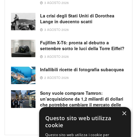
3 AGOSTO 2026
La crisi degli Stati Uniti di Dorothea
Lange in duecento scatti
3 AGOSTO 2026
Fujifilm X-T6: pronta al debutto a
settembre sotto le luci della Torre Eiffel?
3 AGOSTO 2026
Infallibili ricette di fotografia subacquea
2 AGOSTO 2026
Sony vuole comprare Tamron:
un’acquisizione da 1,2 miliardi di dollari
che potrebbe cambiare il mercato delle
ottiche
×
Questo sito web utilizza
1 AGOSTO 2026
cookie
Questo sito web utilizza i cookie per