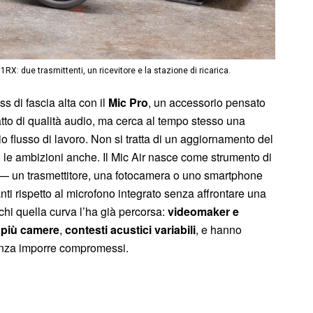
1RX: due trasmittenti, un ricevitore e la stazione di ricarica.
s di fascia alta con il
Mic Pro
, un accessorio pensato
tto di qualità audio, ma cerca al tempo stesso una
io flusso di lavoro. Non si tratta di un aggiornamento del
a, le ambizioni anche. Il Mic Air nasce come strumento di
 — un trasmettitore, una fotocamera o uno smartphone
ti rispetto al microfono integrato senza affrontare una
chi quella curva l’ha già percorsa:
videomaker e
,
più camere
,
contesti acustici variabili
, e hanno
enza imporre compromessi.