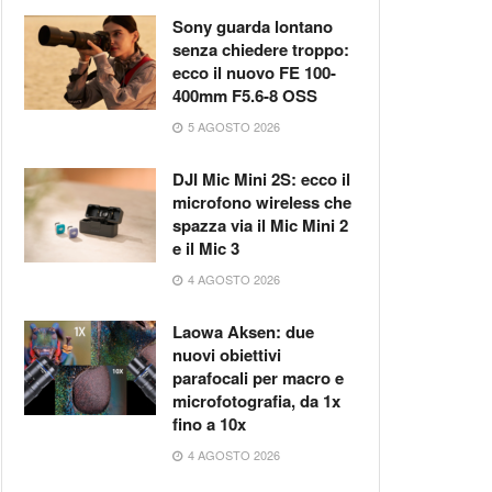
Sony guarda lontano
senza chiedere troppo:
ecco il nuovo FE 100-
400mm F5.6-8 OSS
5 AGOSTO 2026
DJI Mic Mini 2S: ecco il
microfono wireless che
spazza via il Mic Mini 2
e il Mic 3
4 AGOSTO 2026
Laowa Aksen: due
nuovi obiettivi
parafocali per macro e
microfotografia, da 1x
fino a 10x
4 AGOSTO 2026