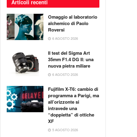
Articoli recenti
Omaggio al laboratorio
alchemico di Paolo
Roversi
6 AGOSTO 2026
Il test del Sigma Art
35mm F1.4 DG II: una
nuova pietra miliare
6 AGOSTO 2026
Fujifilm X-T6: cambio di
programma a Parigi, ma
all’orizzonte si
intravede una
“doppietta” di ottiche
XF
5 AGOSTO 2026