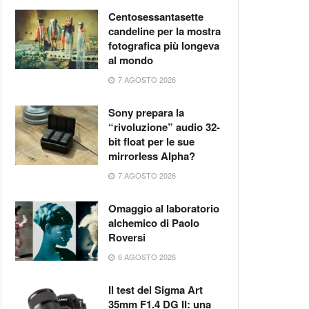
Centosessantasette
candeline per la mostra
fotografica più longeva
al mondo
7 AGOSTO 2026
Sony prepara la
“rivoluzione” audio 32-
bit float per le sue
mirrorless Alpha?
7 AGOSTO 2026
Omaggio al laboratorio
alchemico di Paolo
Roversi
6 AGOSTO 2026
Il test del Sigma Art
35mm F1.4 DG II: una