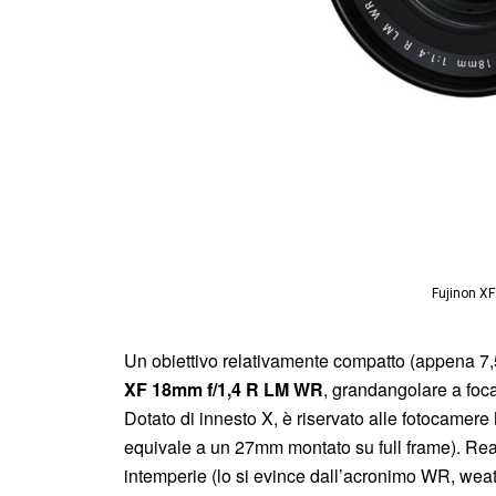
Fujinon X
Un obiettivo relativamente compatto (appena 7,
XF 18mm f/1,4 R LM WR
, grandangolare a foca
Dotato di innesto X, è riservato alle fotocamere
equivale a un 27mm montato su full frame). Real
intemperie (lo si evince dall’acronimo WR, weathe