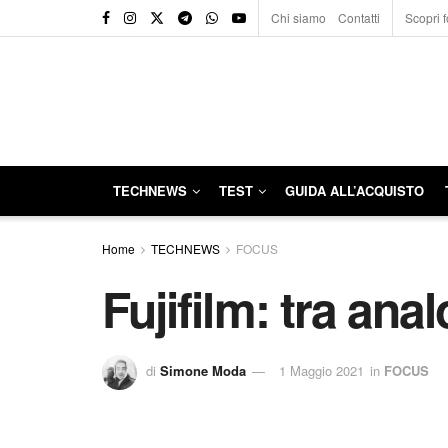
Chi siamo
Contatti
Scopri f
TECHNEWS
TEST
GUIDA ALL’ACQUISTO
Home
TECHNEWS
FOCUS
Fujifilm: tra anal
di
Simone Moda
1 Maggio 2021
in
FOCUS