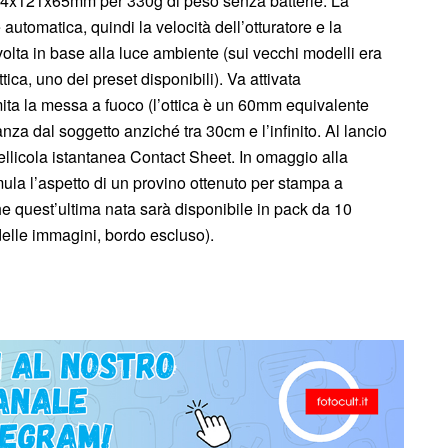
 104x121x65mm per 330g di peso senza batterie. La
utomatica, quindi la velocità dell’otturatore e la
volta in base alla luce ambiente (sui vecchi modelli era
ica, uno dei preset disponibili). Va attivata
mita la messa a fuoco (l’ottica è un 60mm equivalente
anza dal soggetto anziché tra 30cm e l’infinito. Al lancio
ellicola istantanea Contact Sheet. In omaggio alla
ula l’aspetto di un provino ottenuto per stampa a
che quest’ultima nata sarà disponibile in pack da 10
elle immagini, bordo escluso).