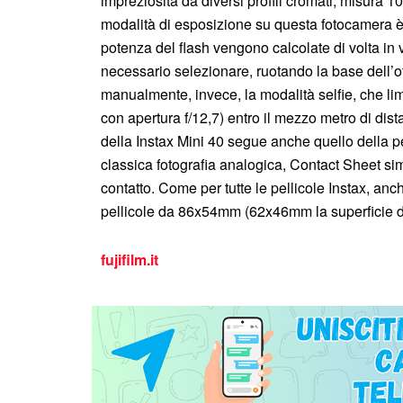
impreziosita da diversi profili cromati, misura
modalità di esposizione su questa fotocamera è a
potenza del flash vengono calcolate di volta in 
necessario selezionare, ruotando la base dell’ott
manualmente, invece, la modalità selfie, che li
con apertura f/12,7) entro il mezzo metro di dist
della Instax Mini 40 segue anche quello della p
classica fotografia analogica, Contact Sheet sim
contatto. Come per tutte le pellicole Instax, an
pellicole da 86x54mm (62x46mm la superficie d
fujifilm.it