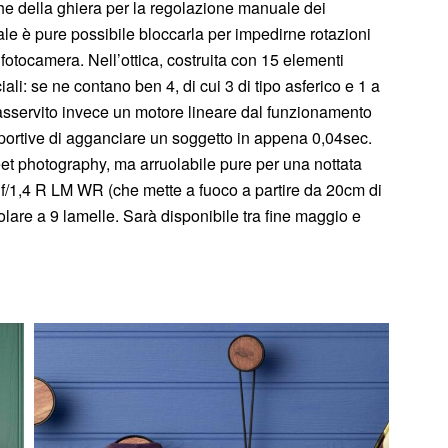
he della ghiera per la regolazione manuale dei
ale è pure possibile bloccarla per impedirne rotazioni
a fotocamera. Nell’ottica, costruita con 15 elementi
eciali: se ne contano ben 4, di cui 3 di tipo asferico e 1 a
asservito invece un motore lineare dal funzionamento
sportive di agganciare un soggetto in appena 0,04sec.
street photography, ma arruolabile pure per una nottata
mm f/1,4 R LM WR (che mette a fuoco a partire da 20cm di
lare a 9 lamelle. Sarà disponibile tra fine maggio e