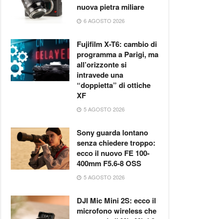
nuova pietra miliare
6 AGOSTO 2026
Fujifilm X-T6: cambio di
programma a Parigi, ma
all’orizzonte si
intravede una
“doppietta” di ottiche
XF
5 AGOSTO 2026
Sony guarda lontano
senza chiedere troppo:
ecco il nuovo FE 100-
400mm F5.6-8 OSS
5 AGOSTO 2026
DJI Mic Mini 2S: ecco il
microfono wireless che