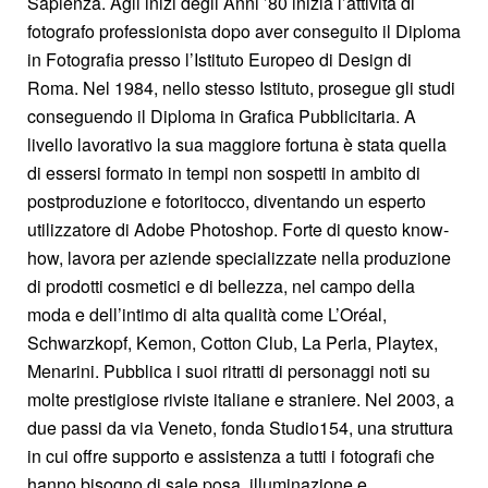
Sapienza. Agli inizi degli Anni ’80 inizia l’attività di
fotografo professionista dopo aver conseguito il Diploma
in Fotografia presso l’Istituto Europeo di Design di
Roma. Nel 1984, nello stesso Istituto, prosegue gli studi
conseguendo il Diploma in Grafica Pubblicitaria. A
livello lavorativo la sua maggiore fortuna è stata quella
di essersi formato in tempi non sospetti in ambito di
postproduzione e fotoritocco, diventando un esperto
utilizzatore di Adobe Photoshop. Forte di questo know-
how, lavora per aziende specializzate nella produzione
di prodotti cosmetici e di bellezza, nel campo della
moda e dell’intimo di alta qualità come L’Oréal,
Schwarzkopf, Kemon, Cotton Club, La Perla, Playtex,
Menarini. Pubblica i suoi ritratti di personaggi noti su
molte prestigiose riviste italiane e straniere. Nel 2003, a
due passi da via Veneto, fonda Studio154, una struttura
in cui offre supporto e assistenza a tutti i fotografi che
hanno bisogno di sale posa, illuminazione e