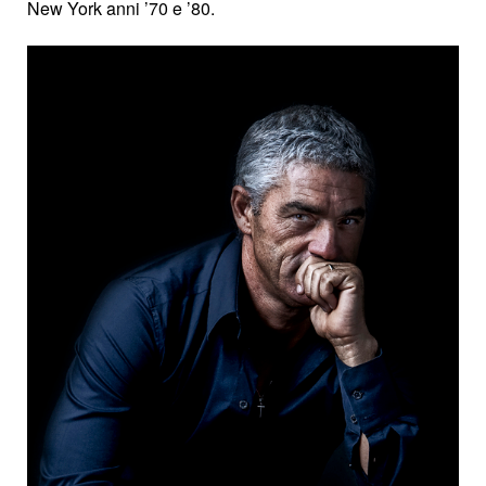
New York anni ’70 e ’80.