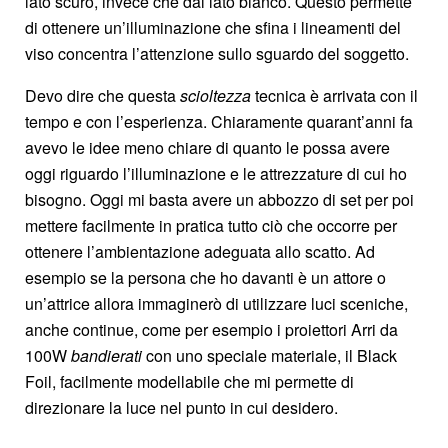
lato scuro, invece che dal lato bianco. Questo permette
di ottenere un’illuminazione che sfina i lineamenti del
viso concentra l’attenzione sullo sguardo del soggetto.
Devo dire che questa
scioltezza
tecnica è arrivata con il
tempo e con l’esperienza. Chiaramente quarant’anni fa
avevo le idee meno chiare di quanto le possa avere
oggi riguardo l’illuminazione e le attrezzature di cui ho
bisogno. Oggi mi basta avere un abbozzo di set per poi
mettere facilmente in pratica tutto ciò che occorre per
ottenere l’ambientazione adeguata allo scatto. Ad
esempio se la persona che ho davanti è un attore o
un’attrice allora immaginerò di utilizzare luci sceniche,
anche continue, come per esempio i proiettori Arri da
100W
bandierati
con uno speciale materiale, il Black
Foil, facilmente modellabile che mi permette di
direzionare la luce nel punto in cui desidero.