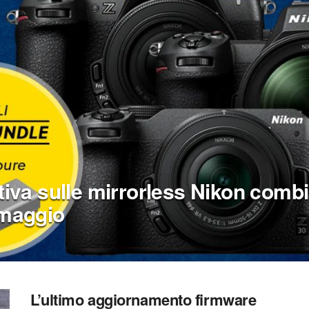
stiva sulle mirrorless Nikon comb
omaggio
L’ultimo aggiornamento firmware