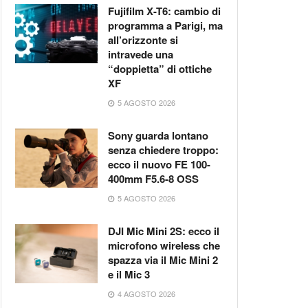
Fujifilm X-T6: cambio di
programma a Parigi, ma
all’orizzonte si
intravede una
“doppietta” di ottiche
XF
5 AGOSTO 2026
Sony guarda lontano
senza chiedere troppo:
ecco il nuovo FE 100-
400mm F5.6-8 OSS
5 AGOSTO 2026
DJI Mic Mini 2S: ecco il
microfono wireless che
spazza via il Mic Mini 2
e il Mic 3
4 AGOSTO 2026