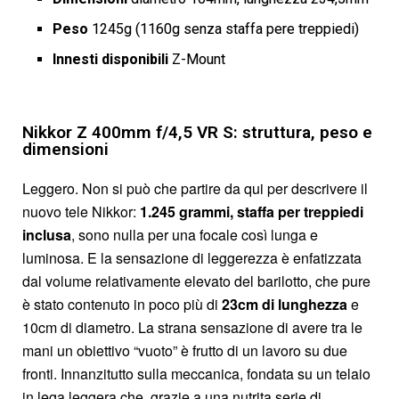
Peso
1245g (1160g senza staffa pere treppiedi)
Innesti disponibili
Z-Mount
Nikkor Z 400mm f/4,5 VR S: struttura, peso e
dimensioni
Leggero. Non si può che partire da qui per descrivere il
nuovo tele Nikkor:
1.245 grammi, staffa per treppiedi
inclusa
, sono nulla per una focale così lunga e
luminosa. E la sensazione di leggerezza è enfatizzata
dal volume relativamente elevato del barilotto, che pure
è stato contenuto in poco più di
23cm di lunghezza
e
10cm di diametro. La strana sensazione di avere tra le
mani un obiettivo “vuoto” è frutto di un lavoro su due
fronti. Innanzitutto sulla meccanica, fondata su un telaio
in lega leggera che, grazie a una nutrita serie di