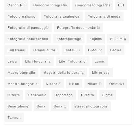
Canon RF
Concorsi fotografia
Concorsi fotografici
DJI
Fotogiornalismo
Fotografia analogica
Fotografia di moda
Fotografia di paesaggio
Fotografia documentaria
Fotografia naturalistica
Fotoreportage
Fujifilm
Fujifilm X
Full frame
Grandi autori
Insta360
L-Mount
Laowa
Leica
Libri fotografia
Libri Fotografici
Lumix
Macrofotografia
Maestri della fotografia
Mirrorless
Mostre fotografia
Nikkor Z
Nikon
Nikon Z
Obiettivi
Offerte
Panasonic
Reportage
Ritratto
Sigma
Smartphone
Sony
Sony E
Street photography
Tamron