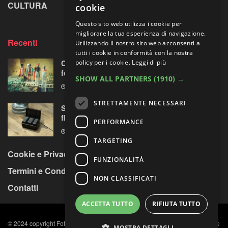
CULTURA
LA RIVISTA
cookie
Questo sito web utilizza i cookie per
migliorare la tua esperienza di navigazione.
Recenti
Utilizzando il nostro sito web acconsenti a
tutti i cookie in conformità con la nostra
policy per i cookie.
Leggi di più
Centosessantasette candeline per la mostra
fotografica più longeva al mondo
SHOW ALL PARTNERS
(1910) →
7 AGOSTO 2026
STRETTAMENTE NECESSARI
Sony prepara la “rivoluzione” audio 32-bit
float per le sue mirrorless Alpha?
PERFORMANCE
7 AGOSTO 2026
TARGETING
Cookie e Privacy Policy
FUNZIONALITÀ
Termini e Condizioni
NON CLASSIFICATI
Contatti
ACCETTA TUTTO
RIFIUTA TUTTO
© 2024 copyright Fotocult s.r.l. C.F. e P. IVA n. 11984891009, Capitale sociale
MOSTRA DETTAGLI