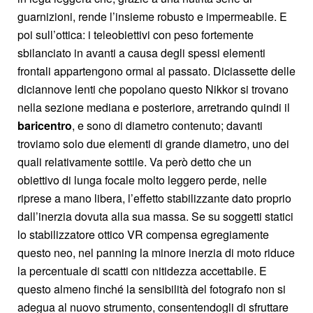
guarnizioni, rende l’insieme robusto e impermeabile. E
poi sull’ottica: i teleobiettivi con peso fortemente
sbilanciato in avanti a causa degli spessi elementi
frontali appartengono ormai al passato. Diciassette delle
diciannove lenti che popolano questo Nikkor si trovano
nella sezione mediana e posteriore, arretrando quindi il
baricentro
, e sono di diametro contenuto; davanti
troviamo solo due elementi di grande diametro, uno dei
quali relativamente sottile. Va però detto che un
obiettivo di lunga focale molto leggero perde, nelle
riprese a mano libera, l’effetto stabilizzante dato proprio
dall’inerzia dovuta alla sua massa. Se su soggetti statici
lo stabilizzatore ottico VR compensa egregiamente
questo neo, nel panning la minore inerzia di moto riduce
la percentuale di scatti con nitidezza accettabile. E
questo almeno finché la sensibilità del fotografo non si
adegua al nuovo strumento, consentendogli di sfruttare