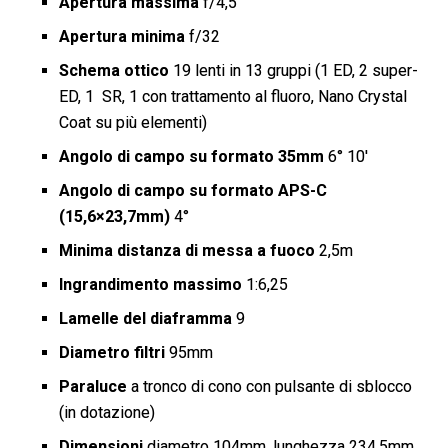
Apertura massima
f/4,5
Apertura minima
f/32
Schema ottico
19 lenti in 13 gruppi (1 ED, 2 super-
ED, 1 SR, 1 con trattamento al fluoro, Nano Crystal
Coat su più elementi)
Angolo di campo su formato 35mm
6° 10′
Angolo di campo su formato APS-C
(15,6×23,7mm)
4°
Minima distanza di messa a fuoco
2,5m
Ingrandimento massimo
1:6,25
Lamelle del diaframma
9
Diametro filtri
95mm
Paraluce
a tronco di cono con pulsante di sblocco
(in dotazione)
Dimensioni
diametro 104mm, lunghezza 234,5mm