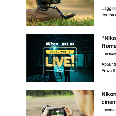
L’aggior
ripresa 
“Niko
Roma 
DI
REDAZ
Appunta
Fowa il 
Nikon
cinem
DI
SIMON