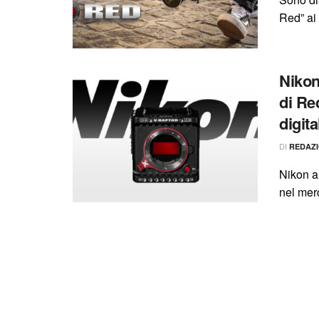
Red” ai 
Nikon
di Re
digita
DI
REDAZ
Nikon a
nel mer