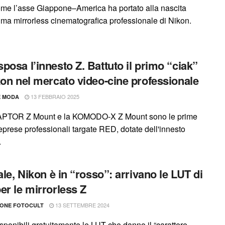
me l’asse Giappone–America ha portato alla nascita
rima mirrorless cinematografica professionale di Nikon.
posa l’innesto Z. Battuto il primo “ciak”
kon nel mercato video-cine professionale
13 FEBBRAIO 2025
E MODA
APTOR Z Mount e la KOMODO-X Z Mount sono le prime
eprese professionali targate RED, dotate dell'innesto
.
iale, Nikon è in “rosso”: arrivano le LUT di
er le mirrorless Z
13 SETTEMBRE 2024
IONE FOTOCULT
sponibili gratuitamente le LUT che danno il “carattere