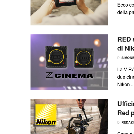
Ecco co
della p
RED s
di Ni
DI
SIMON
La V-R
due cin
Nikon ..
Uffic
Red p
DI
REDAZ
Sono di