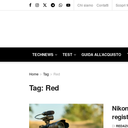
Chi siamo
Contatti
Scopri f
TECHNEWS
TEST
GUIDA ALL’ACQUISTO
Home
Tag
Red
Tag:
Red
Nikon
regis
DI
REDAZ