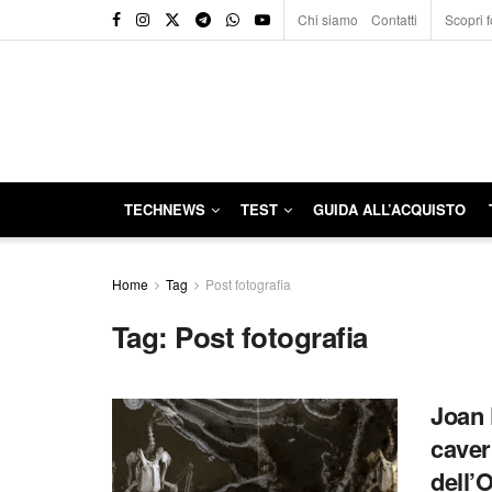
Chi siamo
Contatti
Scopri f
TECHNEWS
TEST
GUIDA ALL’ACQUISTO
Home
Tag
Post fotografia
Tag:
Post fotografia
Joan 
caver
dell’