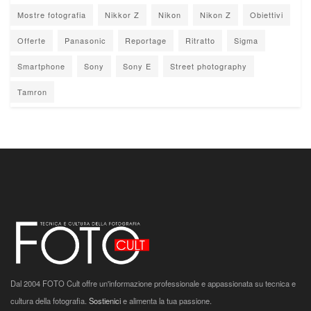
Mostre fotografia
Nikkor Z
Nikon
Nikon Z
Obiettivi
Offerte
Panasonic
Reportage
Ritratto
Sigma
Smartphone
Sony
Sony E
Street photography
Tamron
Dal 2004 FOTO Cult offre un'informazione professionale e appassionata su tecnica e
cultura della fotografia.
Sostienici
e alimenta la tua passione.