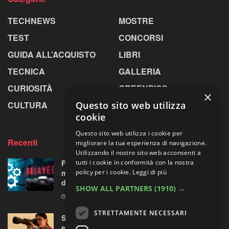
TECHNEWS
MOSTRE
TEST
CONCORSI
GUIDA ALL’ACQUISTO
LIBRI
TECNICA
GALLERIA
CURIOSITÀ
GREENPICS
×
CULTURA
LA RIVISTA
Questo sito web utilizza
cookie
Questo sito web utilizza i cookie per
Recenti
migliorare la tua esperienza di navigazione.
Utilizzando il nostro sito web acconsenti a
Fujifilm X-T6: cambio di programma a Parigi,
tutti i cookie in conformità con la nostra
ma all’orizzonte si intravede una “doppietta”
policy per i cookie.
Leggi di più
di ottiche XF
SHOW ALL PARTNERS
(1910) →
5 AGOSTO 2026
STRETTAMENTE NECESSARI
Sony guarda lontano senza chiedere troppo:
ecco il nuovo FE 100-400mm F5.6-8 OSS