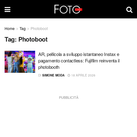
Home
Tag
Photoboot
Tag:
Photoboot
AR, pellicola a sviluppo istantaneo Instax e
pagamento contactless: Fujifilm reinventa il
photobooth
DI
SIMONE MODA
18 APRILE 2026
PUBBLICITÀ