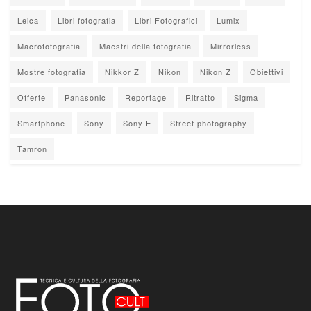
Leica
Libri fotografia
Libri Fotografici
Lumix
Macrofotografia
Maestri della fotografia
Mirrorless
Mostre fotografia
Nikkor Z
Nikon
Nikon Z
Obiettivi
Offerte
Panasonic
Reportage
Ritratto
Sigma
Smartphone
Sony
Sony E
Street photography
Tamron