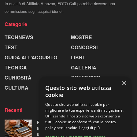
In qualità di Affiliato Amazon, FOTO Cult potrebbe ricevere una
commissione sugli acquisti idonei.
Categorie
TECHNEWS
MOSTRE
TEST
CONCORSI
GUIDA ALL’ACQUISTO
LIBRI
TECNICA
GALLERIA
CURIOSITÀ
GREENPICS
×
CULTURA
LA RIVISTA
Questo sito web utilizza
cookie
Questo sito web utilizza i cookie per
Recenti
migliorare la tua esperienza di navigazione.
Utilizzando il nostro sito web acconsenti a
Fotorgear Retro Photography Kit: l’iPhone si
tutti i cookie in conformità con la nostra
traveste da fotocamera, ma ha davvero
policy per i cookie.
Leggi di più
senso?