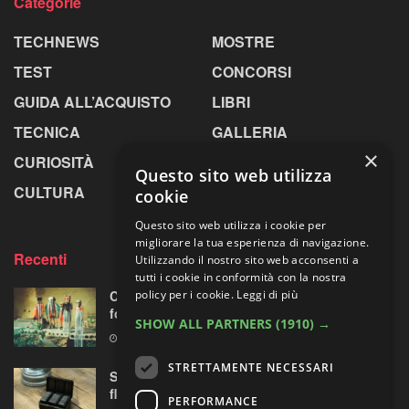
Categorie
TECHNEWS
MOSTRE
TEST
CONCORSI
GUIDA ALL’ACQUISTO
LIBRI
TECNICA
GALLERIA
×
CURIOSITÀ
GREENPICS
Questo sito web utilizza
CULTURA
LA RIVISTA
cookie
Questo sito web utilizza i cookie per
migliorare la tua esperienza di navigazione.
Recenti
Utilizzando il nostro sito web acconsenti a
tutti i cookie in conformità con la nostra
policy per i cookie.
Leggi di più
Centosessantasette candeline per la mostra
fotografica più longeva al mondo
SHOW ALL PARTNERS
(1910) →
7 AGOSTO 2026
STRETTAMENTE NECESSARI
Sony prepara la “rivoluzione” audio 32-bit
float per le sue mirrorless Alpha?
PERFORMANCE