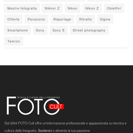
Mostre fotografia
Nikkor Z
Nikon
Nikon Z
Obiettivi
Offerte
Panasonic
Reportage
Ritratto
Sigma
Smartphone
Sony
Sony E
Street photography
Tamron
Dal 2004 FOTO Cult offre un'informazione professionale e appassionata su tecnica e
cultura della fotografia.
Sostienici
e alimenta la tua passione.