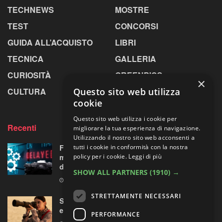
TECHNEWS
MOSTRE
TEST
CONCORSI
GUIDA ALL’ACQUISTO
LIBRI
TECNICA
GALLERIA
CURIOSITÀ
GREENPICS
×
CULTURA
LA RIVISTA
Questo sito web utilizza
cookie
Questo sito web utilizza i cookie per
Recenti
migliorare la tua esperienza di navigazione.
Utilizzando il nostro sito web acconsenti a
Fujifilm X-T6: cambio di programma a Parigi,
tutti i cookie in conformità con la nostra
ma all’orizzonte si intravede una “doppietta”
policy per i cookie.
Leggi di più
di ottiche XF
SHOW ALL PARTNERS
(1910) →
5 AGOSTO 2026
STRETTAMENTE NECESSARI
Sony guarda lontano senza chiedere troppo:
ecco il nuovo FE 100-400mm F5.6-8 OSS
PERFORMANCE