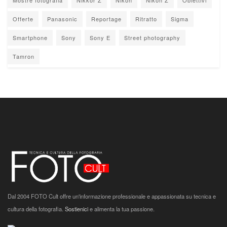
Mostre fotografia
Nikkor Z
Nikon
Nikon Z
Obiettivi
Offerte
Panasonic
Reportage
Ritratto
Sigma
Smartphone
Sony
Sony E
Street photography
Tamron
Dal 2004 FOTO Cult offre un'informazione professionale e appassionata su tecnica e
cultura della fotografia.
Sostienici
e alimenta la tua passione.