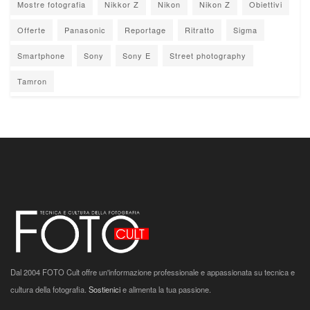
Mostre fotografia
Nikkor Z
Nikon
Nikon Z
Obiettivi
Offerte
Panasonic
Reportage
Ritratto
Sigma
Smartphone
Sony
Sony E
Street photography
Tamron
Dal 2004 FOTO Cult offre un'informazione professionale e appassionata su tecnica e
cultura della fotografia.
Sostienici
e alimenta la tua passione.