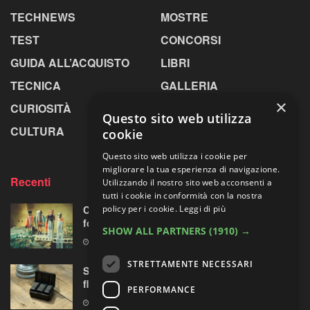
TECHNEWS
MOSTRE
TEST
CONCORSI
GUIDA ALL’ACQUISTO
LIBRI
TECNICA
GALLERIA
×
CURIOSITÀ
GREENPICS
Questo sito web utilizza
CULTURA
LA RIVISTA
cookie
Questo sito web utilizza i cookie per
migliorare la tua esperienza di navigazione.
Recenti
Utilizzando il nostro sito web acconsenti a
tutti i cookie in conformità con la nostra
policy per i cookie.
Leggi di più
Centosessantasette candeline per la mostra
fotografica più longeva al mondo
SHOW ALL PARTNERS
(1910) →
7 AGOSTO 2026
STRETTAMENTE NECESSARI
Sony prepara la “rivoluzione” audio 32-bit
float per le sue mirrorless Alpha?
PERFORMANCE
7 AGOSTO 2026