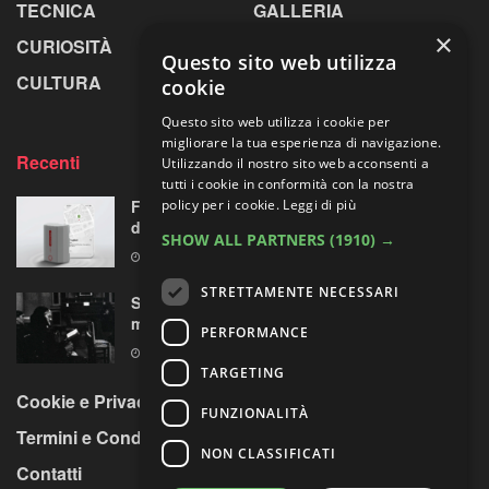
TECNICA
GALLERIA
×
CURIOSITÀ
GREENPICS
Questo sito web utilizza
CULTURA
LA RIVISTA
cookie
Questo sito web utilizza i cookie per
migliorare la tua esperienza di navigazione.
Recenti
Utilizzando il nostro sito web acconsenti a
tutti i cookie in conformità con la nostra
policy per i cookie.
Leggi di più
Falcam TagBatt: l’AirTag entra nella batteria
della fotocamera
SHOW ALL PARTNERS
(1910) →
10 AGOSTO 2026
STRETTAMENTE NECESSARI
Scanno nelle foto di Renzo Tortelli, oltre il
mito di Cartier-Bresson e Giacomelli
PERFORMANCE
10 AGOSTO 2026
TARGETING
Cookie e Privacy Policy
FUNZIONALITÀ
Termini e Condizioni
NON CLASSIFICATI
Contatti