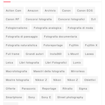
Action Cam
Amazon
Archivio
Canon
Canon EOS
Canon RF
Concorsi fotografia
Concorsi fotografici
DJI
Fotogiornalismo
Fotografia analogica
Fotografia di moda
Fotografia di paesaggio
Fotografia documentaria
Fotografia naturalistica
Fotoreportage
Fujifilm
Fujifilm X
Full frame
Grandi autori
Insta360
L-Mount
Laowa
Leica
Libri fotografia
Libri Fotografici
Lumix
Macrofotografia
Maestri della fotografia
Mirrorless
Mostre fotografia
Nikkor Z
Nikon
Nikon Z
Obiettivi
Offerte
Panasonic
Reportage
Ritratto
Sigma
Smartphone
Sony
Sony E
Street photography