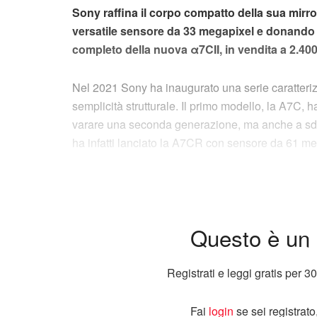
Sony raffina il corpo compatto della sua mirr
versatile sensore da 33 megapixel e donando l'i
completo della nuova α7CII, in vendita a 2.40
Nel 2021 Sony ha inaugurato una serie caratteri
semplicità strutturale. Il primo modello, la A7C,
varare una seconda generazione, ma anche a sdop
ha infatti lanciato la A7CR con sensore da 61 meg
Questo è un 
Registrati e leggi gratis per 30
Fai
login
se sei registrat