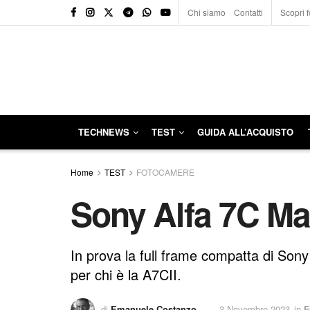
Chi siamo
Contatti
Scopri f
TECHNEWS
TEST
GUIDA ALL’ACQUISTO
Home
TEST
FOTOCAMERE
Sony Alfa 7C Mark
In prova la full frame compatta di So
per chi è la A7CII.
di
Emanuele Costanzo
3 Novembre 2023
in