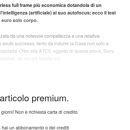
orless full frame più economica dotandola di un
ntelligenza (artificiale) al suo autofocus: ecco il test
0 euro solo corpo.
zzata da una notevole compattezza e una relativa
 ha avuto successo, tanto da indurre la Casa non solo a
piarla. Oltre alla A7CII, oggetto di questa prova, Sony
apixel, da noi già testata qui.
articolo premium.
 giorni! Non è richiesta carta di credito.
o, hai un abbonamento o dei crediti