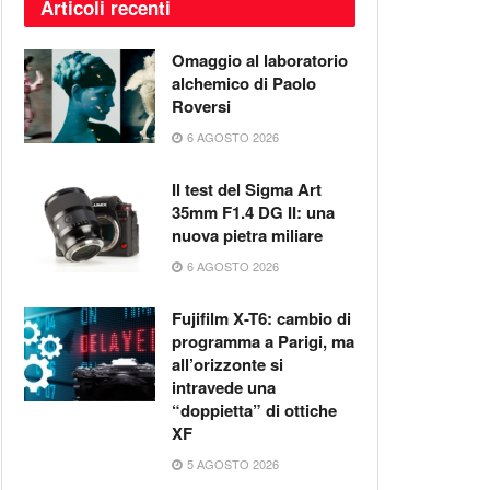
Articoli recenti
Omaggio al laboratorio
alchemico di Paolo
Roversi
6 AGOSTO 2026
Il test del Sigma Art
35mm F1.4 DG II: una
nuova pietra miliare
6 AGOSTO 2026
Fujifilm X-T6: cambio di
programma a Parigi, ma
all’orizzonte si
intravede una
“doppietta” di ottiche
XF
5 AGOSTO 2026