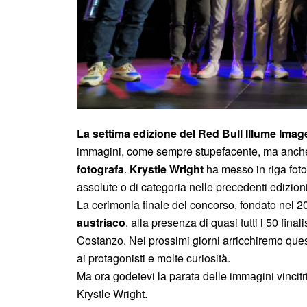
La settima edizione del Red Bull Illume Ima
immagini, come sempre stupefacente, ma anch
fotografa
.
Krystle Wright
ha messo in riga fotogr
assolute o di categoria nelle precedenti edizion
La cerimonia finale del concorso, fondato nel 20
austriaco
, alla presenza di quasi tutti i 50 final
Costanzo. Nei prossimi giorni arricchiremo quest
ai protagonisti e molte curiosità.
Ma ora godetevi la parata delle immagini vincitr
Krystle Wright.