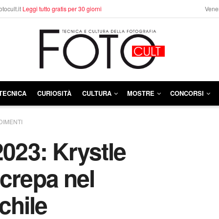
otocult.it
Leggi tutto gratis per 30 giorni
Vener
TECNICA
CURIOSITÀ
CULTURA
MOSTRE
CONCORSI
IMENTI
2023: Krystle
crepa nel
chile