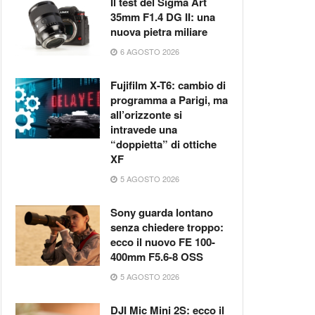
Il test del Sigma Art
35mm F1.4 DG II: una
nuova pietra miliare
6 AGOSTO 2026
Fujifilm X-T6: cambio di
programma a Parigi, ma
all’orizzonte si
intravede una
“doppietta” di ottiche
XF
5 AGOSTO 2026
Sony guarda lontano
senza chiedere troppo:
ecco il nuovo FE 100-
400mm F5.6-8 OSS
5 AGOSTO 2026
DJI Mic Mini 2S: ecco il