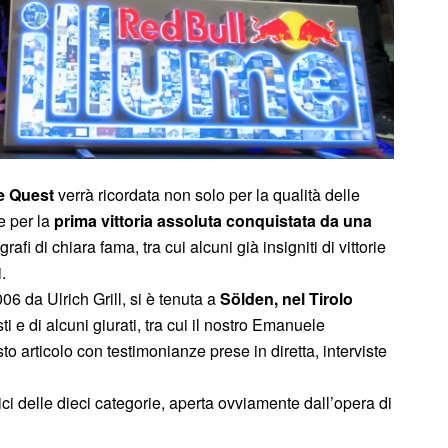
ge Quest
verrà ricordata non solo per la qualità delle
e per la
prima vittoria assoluta conquistata da una
afi di chiara fama, tra cui alcuni già insigniti di vittorie
i.
06 da Ulrich Grill, si è tenuta a
Sölden, nel Tirolo
isti e di alcuni giurati, tra cui il nostro Emanuele
o articolo con testimonianze prese in diretta, interviste
ici delle dieci categorie, aperta ovviamente dall’opera di