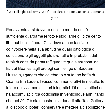
"Bad Fallingbostell Army Base", Heidekreis, Bassa Sassonia, Germania
(2013).
Per avventurarsi davvero nel suo mondo non è
sufficiente guardarne le foto e sfogliarne gli oltre cento
libri pubblicati finora. Ci si deve anche lasciare
coinvolgere nella sua abitudine quasi patologica di
collezionare gli oggetti più svariati e improbabili, dai
rotoli di carta da parati raffigurante qualsiasi cosa, da
E.T. ai Beatles, agli orologi con l’effige di Saddam
Hussein, i gadget che celebrano o si fanno beffa di
Osama Bin Laden, i vassoi commemorativi in metallo, le
teiere e, ovviamente, i libri fotografici. Di questi ultimi ne
ha accumulati circa dodicimila in venticinque anni, tanto
che nel 2017 è stato costretto a donarli alla Tate Gallery
allo scopo di poterli conservare e mettere a disposizione