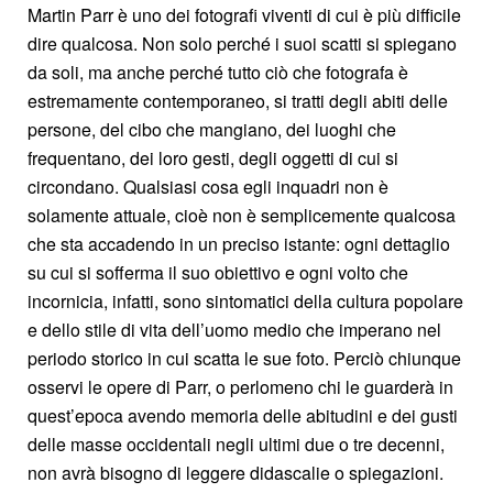
Martin Parr è uno dei fotografi viventi di cui è più difficile
dire qualcosa. Non solo perché i suoi scatti si spiegano
da soli, ma anche perché tutto ciò che fotografa è
estremamente contemporaneo, si tratti degli abiti delle
persone, del cibo che mangiano, dei luoghi che
frequentano, dei loro gesti, degli oggetti di cui si
circondano. Qualsiasi cosa egli inquadri non è
solamente attuale, cioè non è semplicemente qualcosa
che sta accadendo in un preciso istante: ogni dettaglio
su cui si sofferma il suo obiettivo e ogni volto che
incornicia, infatti, sono sintomatici della cultura popolare
e dello stile di vita dell’uomo medio che imperano nel
periodo storico in cui scatta le sue foto. Perciò chiunque
osservi le opere di Parr, o perlomeno chi le guarderà in
quest’epoca avendo memoria delle abitudini e dei gusti
delle masse occidentali negli ultimi due o tre decenni,
non avrà bisogno di leggere didascalie o spiegazioni.