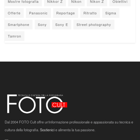
Mostre fotografia
Nikkor Z
Nikon
Nikon Z
Obiettivi
Offerte
Panasonic
Reportage
Ritratto
Sigma
Smartphone
Sony
Sony E
Street photography
Tamron
Dal 2004 FOTO Cult offre un'informazione professionale e appassionata su tecnica e
cultura della fotografia.
Sostienici
e alimenta la tua passione.