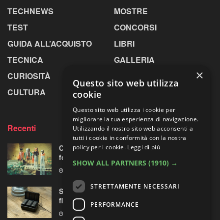
TECHNEWS
MOSTRE
TEST
CONCORSI
GUIDA ALL’ACQUISTO
LIBRI
TECNICA
GALLERIA
×
CURIOSITÀ
GREENPICS
Questo sito web utilizza
CULTURA
LA RIVISTA
cookie
Questo sito web utilizza i cookie per
migliorare la tua esperienza di navigazione.
Recenti
Utilizzando il nostro sito web acconsenti a
tutti i cookie in conformità con la nostra
Centosessantasette candeline per la mostra
policy per i cookie.
Leggi di più
fotografica più longeva al mondo
SHOW ALL PARTNERS
(1910) →
7 AGOSTO 2026
STRETTAMENTE NECESSARI
Sony prepara la “rivoluzione” audio 32-bit
float per le sue mirrorless Alpha?
PERFORMANCE
7 AGOSTO 2026