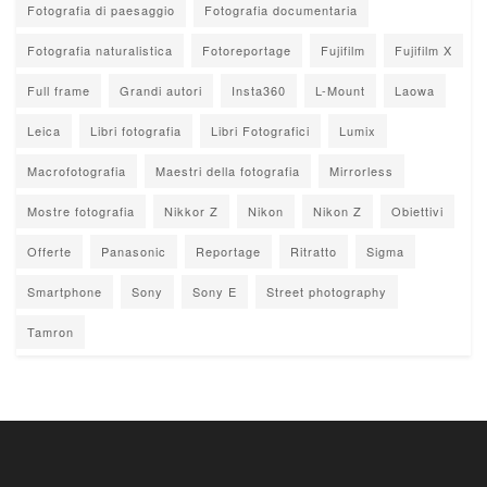
Fotografia di paesaggio
Fotografia documentaria
Fotografia naturalistica
Fotoreportage
Fujifilm
Fujifilm X
Full frame
Grandi autori
Insta360
L-Mount
Laowa
Leica
Libri fotografia
Libri Fotografici
Lumix
Macrofotografia
Maestri della fotografia
Mirrorless
Mostre fotografia
Nikkor Z
Nikon
Nikon Z
Obiettivi
Offerte
Panasonic
Reportage
Ritratto
Sigma
Smartphone
Sony
Sony E
Street photography
Tamron