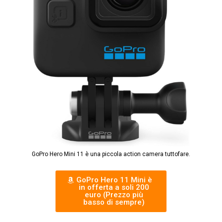
GoPro Hero Mini 11 è una piccola action camera tuttofare.
GoPro Hero 11 Mini è
in offerta a soli 200
euro (Prezzo più
basso di sempre)