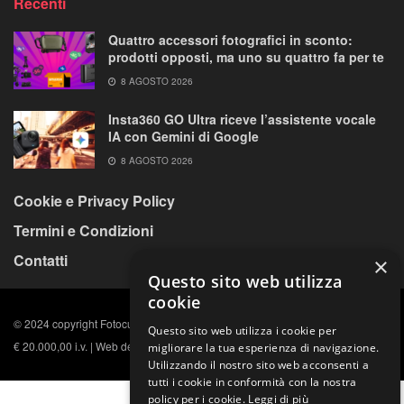
Recenti
Quattro accessori fotografici in sconto:
prodotti opposti, ma uno su quattro fa per te
8 AGOSTO 2026
Insta360 GO Ultra riceve l’assistente vocale
IA con Gemini di Google
8 AGOSTO 2026
Cookie e Privacy Policy
Termini e Condizioni
Contatti
×
Questo sito web utilizza
cookie
© 2024 copyright Fotocult s.r.l. C.F. e P. IVA n. 11984891009, Capitale sociale
Questo sito web utilizza i cookie per
€ 20.000,00 i.v. | Web design by Arkomedia
Web Agency
.
migliorare la tua esperienza di navigazione.
Utilizzando il nostro sito web acconsenti a
tutti i cookie in conformità con la nostra
policy per i cookie.
Leggi di più