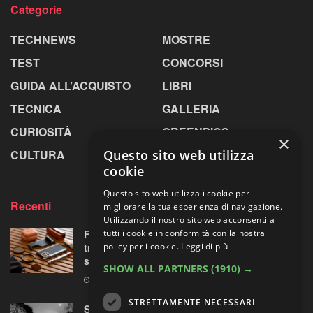
Categorie
TECHNEWS
MOSTRE
TEST
CONCORSI
GUIDA ALL’ACQUISTO
LIBRI
TECNICA
GALLERIA
CURIOSITÀ
GREENPICS
×
Questo sito web utilizza
CULTURA
LA RIVISTA
cookie
Questo sito web utilizza i cookie per
Recenti
migliorare la tua esperienza di navigazione.
Utilizzando il nostro sito web acconsenti a
tutti i cookie in conformità con la nostra
Fotorgear Retro Photography Kit: l’iPhone si
policy per i cookie.
Leggi di più
traveste da fotocamera, ma ha davvero
senso?
SHOW ALL PARTNERS
(1910) →
9 AGOSTO 2026
STRETTAMENTE NECESSARI
Sperimentazioni artistiche sui paesaggi