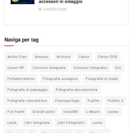
accessori in omaggio
3 AGOSTO 2026
Naviga per tag
Action Cam
Amazon
Archivio
Canon
Canon EOS
Canon RF
Concorsi fotografia
Concorsi fotografici
DJI
Fotogiornalismo
Fotografia analogica
Fotografia di moda
Fotografia di paesaggio
Fotografia documentaria
Fotografia naturalistica
Fotoreportage
Fujifilm
Fujifilm X
Full frame
Grandi autori
Insta360
L-Mount
Laowa
Leica
Libri fotografia
Libri Fotografici
Lumix