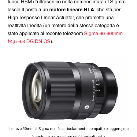
fuoco HSM (l’ultrasonico nella nomenclatura di Sigma)
lascia il posto a un
motore lineare HLA
, che sta per
High-response Linear Actuator, che promette una
reattività inedita (un motore della stessa categoria è
stato applicato al recente telezoom
Sigma 60-600mm
f/4,5-6,3 DG DN OS
).
Il nuovo 50mm di Sigma non è particolarmente compatto o leggero, ma
è costruito per resistere ed è tropicalizzato.