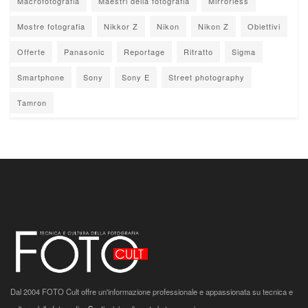
Macrofotografia
Maestri della fotografia
Mirrorless
Mostre fotografia
Nikkor Z
Nikon
Nikon Z
Obiettivi
Offerte
Panasonic
Reportage
Ritratto
Sigma
Smartphone
Sony
Sony E
Street photography
Tamron
Dal 2004 FOTO Cult offre un'informazione professionale e appassionata su tecnica e