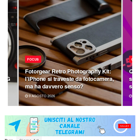
FOCUS
OFF
Fotorgear Retro Photography Kit:
Quat
4 DG
l’iPhone si traveste da fotocamera,
scon
ma ha davvero senso?
su q
9 AGOSTO 2026
8 A