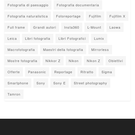
Fotografia di paesaggio
Fotografia documentaria
Fotografia naturalistica
Fotoreportage
Fujifilm
Fujifilm X
Full frame
Grandi autori
Insta360
L-Mount
Laowa
Leica
Libri fotografia
Libri Fotografici
Lumix
Macrofotografia
Maestri della fotografia
Mirrorless
Mostre fotografia
Nikkor Z
Nikon
Nikon Z
Obiettivi
Offerte
Panasonic
Reportage
Ritratto
Sigma
Smartphone
Sony
Sony E
Street photography
Tamron