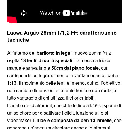
Laowa Argus 28mm f/1,2 FF: caratteristiche
tecniche
All’interno del
barilotto in lega
il nuovo 28mm f/1,2
ospita
13 lenti, di cui 5 speciali
. La messa a fuoco
manuale arriva fino a
50cm dal piano focale
, cui
corrisponde un ingrandimento in verità modesto, pari a
1:13
. Il movimento delle lenti è interno, quindi l’obiettivo
non cambia dimensioni e la lente frontale non ruota, a
tutto vantaggio di chi utilizza filtri orientabili.
L’anello dei diaframmi, che chiude fino a f/16, dispone di
un selettore per disattivare i click, funzione utile ai
videomaker.
L’iride è composta da ben 13 lamelle
, che
generano un’apertura circolare anche ai diaframmi