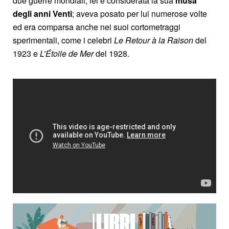
due guerre mondiali, lei è considerata la sua
musa
degli anni Venti
; aveva posato per lui numerose volte
ed era comparsa anche nei suoi cortometraggi
sperimentali, come i celebri
Le Retour à la Raison
del
1923 e
L’Étoile de Mer
del 1928.