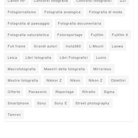
Canon RF
Concorsi fotografia
Concorsi fotografici
DJI
Fotogiornalismo
Fotografia analogica
Fotografia di moda
Fotografia di paesaggio
Fotografia documentaria
Fotografia naturalistica
Fotoreportage
Fujifilm
Fujifilm X
Full frame
Grandi autori
Insta360
L-Mount
Laowa
Leica
Libri fotografia
Libri Fotografici
Lumix
Macrofotografia
Maestri della fotografia
Mirrorless
Mostre fotografia
Nikkor Z
Nikon
Nikon Z
Obiettivi
Offerte
Panasonic
Reportage
Ritratto
Sigma
Smartphone
Sony
Sony E
Street photography
Tamron