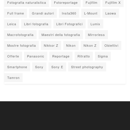
Fotografia naturalistica
Fotoreportage
Fujifilm
Fujifilm X
Full frame
Grandi autori
Insta360
L-Mount
Laowa
Leica
Libri fotografia
Libri Fotografici
Lumix
Macrofotografia
Maestri della fotografia
Mirrorless
Mostre fotografia
Nikkor Z
Nikon
Nikon Z
Obiettivi
Offerte
Panasonic
Reportage
Ritratto
Sigma
Smartphone
Sony
Sony E
Street photography
Tamron