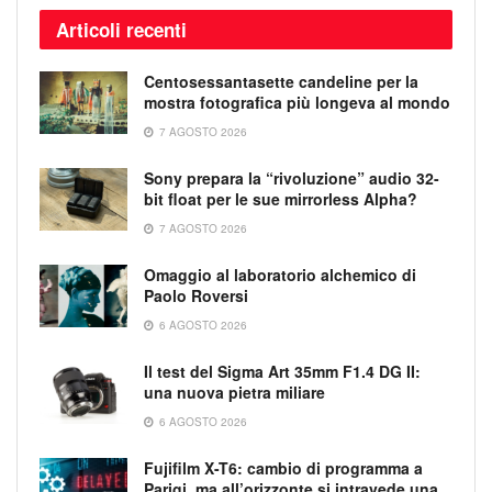
Articoli recenti
Centosessantasette candeline per la
mostra fotografica più longeva al mondo
7 AGOSTO 2026
Sony prepara la “rivoluzione” audio 32-
bit float per le sue mirrorless Alpha?
7 AGOSTO 2026
Omaggio al laboratorio alchemico di
Paolo Roversi
6 AGOSTO 2026
Il test del Sigma Art 35mm F1.4 DG II:
una nuova pietra miliare
6 AGOSTO 2026
Fujifilm X-T6: cambio di programma a
Parigi, ma all’orizzonte si intravede una