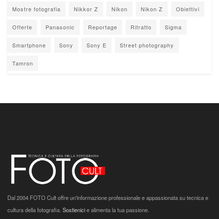
Mostre fotografia
Nikkor Z
Nikon
Nikon Z
Obiettivi
Offerte
Panasonic
Reportage
Ritratto
Sigma
Smartphone
Sony
Sony E
Street photography
Tamron
Dal 2004 FOTO Cult offre un'informazione professionale e appassionata su tecnica e
cultura della fotografia.
Sostienici
e alimenta la tua passione.