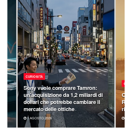
CURIOSITÀ
CURI
Sony vuole comprare Tamron:
un’acquisizione da 1,2 miliardi di
OneP
dollari che potrebbe cambiare il
Rea
mercato delle ottiche
rime
1 AGOSTO 2026
20 L