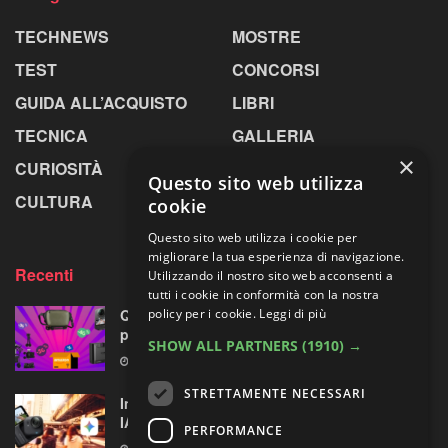
TECHNEWS
MOSTRE
TEST
CONCORSI
GUIDA ALL’ACQUISTO
LIBRI
TECNICA
GALLERIA
×
CURIOSITÀ
GREENPICS
Questo sito web utilizza
CULTURA
LA RIVISTA
cookie
Questo sito web utilizza i cookie per
migliorare la tua esperienza di navigazione.
Recenti
Utilizzando il nostro sito web acconsenti a
tutti i cookie in conformità con la nostra
policy per i cookie.
Leggi di più
Quattro accessori fotografici in sconto:
prodotti opposti, ma uno su quattro fa per te
SHOW ALL PARTNERS
(1910) →
8 AGOSTO 2026
STRETTAMENTE NECESSARI
Insta360 GO Ultra riceve l’assistente vocale
IA con Gemini di Google
PERFORMANCE