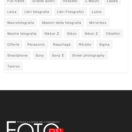
Full frame
Grandi autori
Insta360
L-Mount
Laowa
Leica
Libri fotografia
Libri Fotografici
Lumix
Macrofotografia
Maestri della fotografia
Mirrorless
Mostre fotografia
Nikkor Z
Nikon
Nikon Z
Obiettivi
Offerte
Panasonic
Reportage
Ritratto
Sigma
Smartphone
Sony
Sony E
Street photography
Tamron