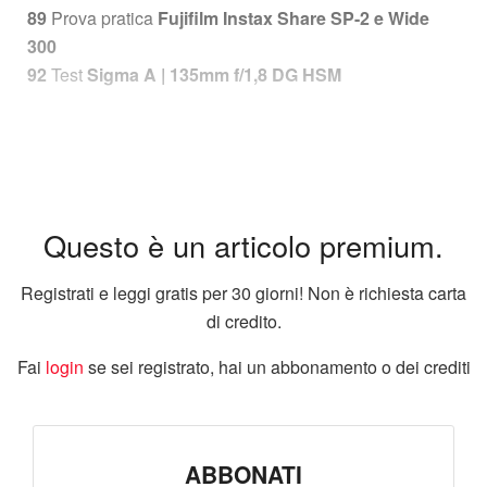
89
Prova pratica
Fujifilm Instax Share SP-2 e Wide
300
92
Test
Sigma A | 135mm f/1,8 DG HSM
Questo è un articolo premium.
Registrati e leggi gratis per 30 giorni! Non è richiesta carta
di credito.
Fai
login
se sei registrato, hai un abbonamento o dei crediti
ABBONATI