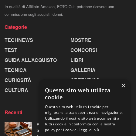
In qualità di Affiliato Amazon, FOTO Cult potrebbe ricevere una
commissione sugli acquisti idonei.
Categorie
TECHNEWS
MOSTRE
TEST
CONCORSI
GUIDA ALL’ACQUISTO
LIBRI
TECNICA
GALLERIA
CURIOSITÀ
GREENPICS
×
CULTURA
LA RIVISTA
Questo sito web utilizza
cookie
Questo sito web utilizza i cookie per
Recenti
migliorare la tua esperienza di navigazione.
Utilizzando il nostro sito web acconsenti a
Fotorgear Retro Photography Kit: l’iPhone si
tutti i cookie in conformità con la nostra
traveste da fotocamera, ma ha davvero
policy per i cookie.
Leggi di più
senso?