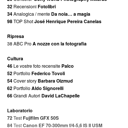
32
Recensioni
Fotolibri
34
Analogica / mente
Da noia… a magia
98
TOP Shot
José Henrique Pereira Canelas
Ripresa
38 ABC Pro
A nozze con la fotografia
Cultura
46
Le vostre foto recensite
Palco
52
Portfolio
Federico Tovoli
54
Cover story
Barbara Oizmud
62
Portfolio
Aldo Signorelli
66
Grandi Autori
David LaChapelle
Laboratorio
72
Test
Fujifilm GFX 50S
84
Test
Canon EF 70-300mm f/4-5,6 IS II USM