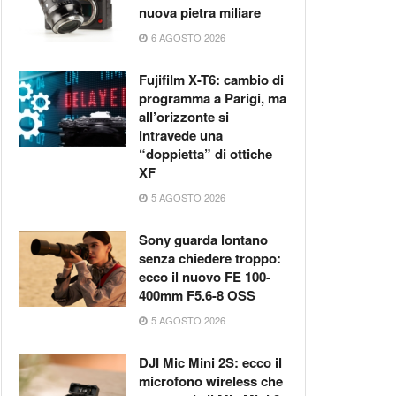
nuova pietra miliare
6 AGOSTO 2026
Fujifilm X-T6: cambio di
programma a Parigi, ma
all’orizzonte si
intravede una
“doppietta” di ottiche
XF
5 AGOSTO 2026
Sony guarda lontano
senza chiedere troppo:
ecco il nuovo FE 100-
400mm F5.6-8 OSS
5 AGOSTO 2026
DJI Mic Mini 2S: ecco il
microfono wireless che