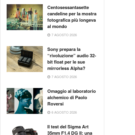
Centosessantasette
candeline per la mostra
fotografica più longeva
al mondo
7 AGOSTO 2026
Sony prepara la
“rivoluzione” audio 32-
bit float per le sue
mirrorless Alpha?
7 AGOSTO 2026
Omaggio al laboratorio
alchemico di Paolo
Roversi
6 AGOSTO 2026
Il test del Sigma Art
35mm F1.4 DG II: una