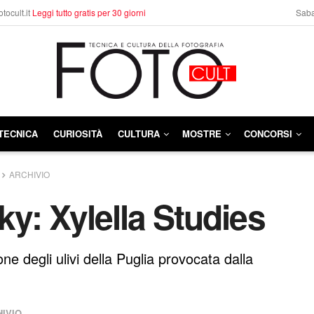
otocult.it
Leggi tutto gratis per 30 giorni
Saba
TECNICA
CURIOSITÀ
CULTURA
MOSTRE
CONCORSI
ARCHIVIO
y: Xylella Studies
e degli ulivi della Puglia provocata dalla
IVIO