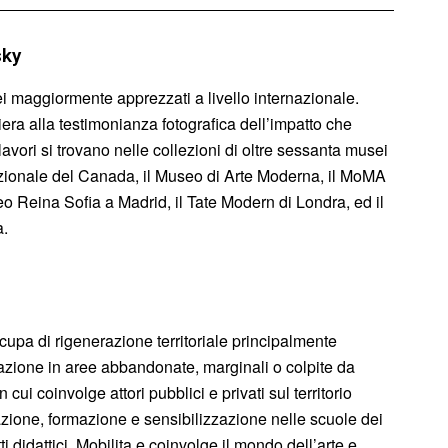
sky
i maggiormente apprezzati a livello internazionale.
iera alla testimonianza fotografica dell’impatto che
 lavori si trovano nelle collezioni di oltre sessanta musei
azionale del Canada, il Museo di Arte Moderna, il MoMA
Reina Sofia a Madrid, il Tate Modern di Londra, ed il
a.
cupa di rigenerazione territoriale principalmente
izzazione in aree abbandonate, marginali o colpite da
 cui coinvolge attori pubblici e privati sul territorio
ione, formazione e sensibilizzazione nelle scuole dei
tti didattici. Mobilita e coinvolge il mondo dell’arte e