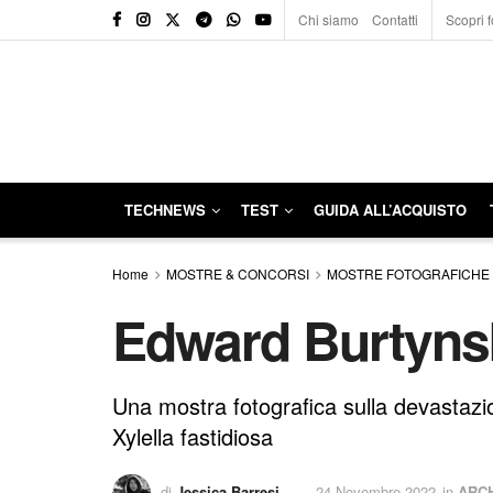
Chi siamo
Contatti
Scopri f
TECHNEWS
TEST
GUIDA ALL’ACQUISTO
Home
MOSTRE & CONCORSI
MOSTRE FOTOGRAFICHE
Edward Burtynsk
Una mostra fotografica sulla devastazion
Xylella fastidiosa
di
Jessica Barresi
24 Novembre 2022
in
ARCH