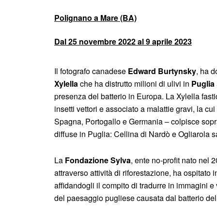
Polignano a Mare (BA)
Dal 25 novembre 2022 al 9 aprile 2023
Il fotografo canadese
Edward Burtynsky
, ha d
Xylella
che ha distrutto milioni di ulivi in
Puglia
presenza del batterio in Europa. La Xylella fas
insetti vettori e associato a malattie gravi, la c
Spagna, Portogallo e Germania – colpisce soprattu
diffuse in Puglia: Cellina di Nardò e Ogliarola s
La
Fondazione Sylva
, ente no-profit nato nel
attraverso attività di riforestazione, ha ospitat
affidandogli il compito di tradurre in immagini e
del paesaggio pugliese causata dal batterio dell