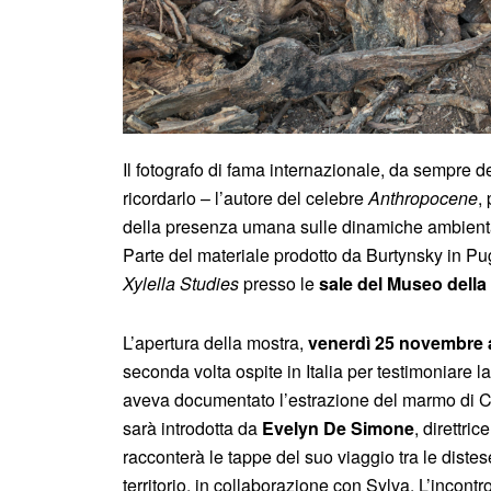
Il fotografo di fama internazionale, da sempre de
ricordarlo – l’autore del celebre
Anthropocene
,
della presenza umana sulle dinamiche ambienta
Parte del materiale prodotto da Burtynsky in Pu
Xylella Studies
presso le
sale del Museo della
L’apertura della mostra,
venerdì 25 novembre a
seconda volta ospite in Italia per testimoniare la
aveva documentato l’estrazione del marmo di Ca
sarà introdotta da
Evelyn De Simone
, direttri
racconterà le tappe del suo viaggio tra le distes
territorio, in collaborazione con Sylva. L’incont