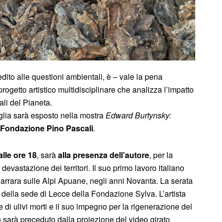
dito alle questioni ambientali, è – vale la pena
 progetto artistico multidisciplinare che analizza l’impatto
li del Pianeta.
glia sarà esposto nella mostra
Edward Burtynsky:
 Fondazione Pino Pascali
.
lle ore 18
, sarà
alla presenza dell’autore
, per la
 devastazione dei territori. Il suo primo lavoro italiano
rrara sulle Alpi Apuane, negli anni Novanta. La serata
ce della sede di Lecce della Fondazione Sylva. L’artista
e di ulivi morti e il suo impegno per la rigenerazione del
ro sarà preceduto dalla proiezione del video girato