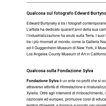
Qualcosa sul fotografo Edward Burtyn
Edward Burtynsky è tra i fotografi contemporane
L’artista ha dedicato quarant’anni della sua carr
l’industrializzazione ha avuto sulla Terra. I suoi
tra i più rinomati al mondo, come la Galleria N
ed il Guggenheim Museum di New York, il Museo 
Los Angeles County Museum of Art in Californi
Qualcosa sulla Fondazione Sylva
Fondazione Sylva
è un ente no-profit che si oc
attraverso attività di riforestazione e rinatural
Xylella. Oltre agli interventi di rimboschimento, in
nazionale ed europeo, promuove corsi di educaz
territori riforestati, e fornisce supporto per proge