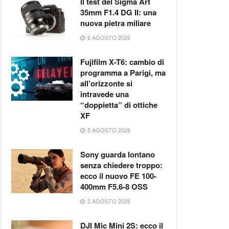
Il test del Sigma Art
35mm F1.4 DG II: una
nuova pietra miliare
6 AGOSTO 2026
Fujifilm X-T6: cambio di
programma a Parigi, ma
all’orizzonte si
intravede una
“doppietta” di ottiche
XF
5 AGOSTO 2026
Sony guarda lontano
senza chiedere troppo:
ecco il nuovo FE 100-
400mm F5.6-8 OSS
5 AGOSTO 2026
DJI Mic Mini 2S: ecco il