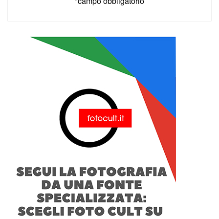
*campo obbligatorio