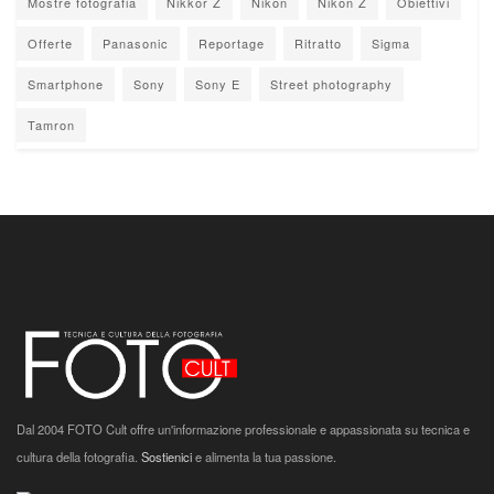
Mostre fotografia
Nikkor Z
Nikon
Nikon Z
Obiettivi
Offerte
Panasonic
Reportage
Ritratto
Sigma
Smartphone
Sony
Sony E
Street photography
Tamron
Dal 2004 FOTO Cult offre un'informazione professionale e appassionata su tecnica e
cultura della fotografia.
Sostienici
e alimenta la tua passione.