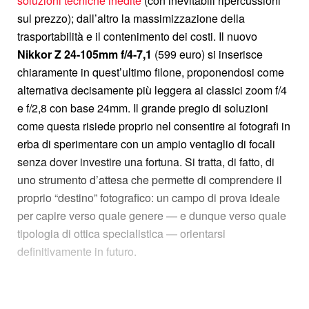
soluzioni tecniche inedite
(con inevitabili ripercussioni
sul prezzo); dall’altro la massimizzazione della
trasportabilità e il contenimento dei costi. Il nuovo
Nikkor Z 24-105mm f/4-7,1
(599 euro) si inserisce
chiaramente in quest’ultimo filone, proponendosi come
alternativa decisamente più leggera ai classici zoom f/4
e f/2,8 con base 24mm. Il grande pregio di soluzioni
come questa risiede proprio nel consentire ai fotografi in
erba di sperimentare con un ampio ventaglio di focali
senza dover investire una fortuna. Si tratta, di fatto, di
uno strumento d’attesa che permette di comprendere il
proprio “destino” fotografico: un campo di prova ideale
per capire verso quale genere — e dunque verso quale
tipologia di ottica specialistica — orientarsi
definitivamente in futuro.