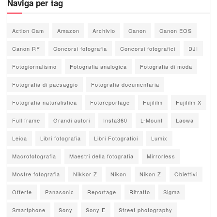
Naviga per tag
Action Cam
Amazon
Archivio
Canon
Canon EOS
Canon RF
Concorsi fotografia
Concorsi fotografici
DJI
Fotogiornalismo
Fotografia analogica
Fotografia di moda
Fotografia di paesaggio
Fotografia documentaria
Fotografia naturalistica
Fotoreportage
Fujifilm
Fujifilm X
Full frame
Grandi autori
Insta360
L-Mount
Laowa
Leica
Libri fotografia
Libri Fotografici
Lumix
Macrofotografia
Maestri della fotografia
Mirrorless
Mostre fotografia
Nikkor Z
Nikon
Nikon Z
Obiettivi
Offerte
Panasonic
Reportage
Ritratto
Sigma
Smartphone
Sony
Sony E
Street photography