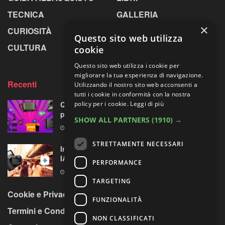
TECNICA
GALLERIA
×
CURIOSITÀ
GREENPICS
Questo sito web utilizza
CULTURA
LA RIVISTA
cookie
Questo sito web utilizza i cookie per
migliorare la tua esperienza di navigazione.
Recenti
Utilizzando il nostro sito web acconsenti a
tutti i cookie in conformità con la nostra
policy per i cookie.
Leggi di più
Quattro accessori fotografici in sconto:
prodotti opposti, ma uno su quattro fa per te
SHOW ALL PARTNERS
(1910) →
8 AGOSTO 2026
STRETTAMENTE NECESSARI
Insta360 GO Ultra riceve l’assistente vocale
IA con Gemini di Google
PERFORMANCE
8 AGOSTO 2026
TARGETING
Cookie e Privacy Policy
FUNZIONALITÀ
Termini e Condizioni
NON CLASSIFICATI