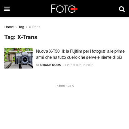
Home
Tag
X-Trans
Tag:
X-Trans
Nuova X-T30 III: la Fujifilm per i fotografi alle prime
armi che ha tutto quello che serve e niente di più
DI
SIMONE MODA
23 OTTOBRE 2025
PUBBLICITÀ