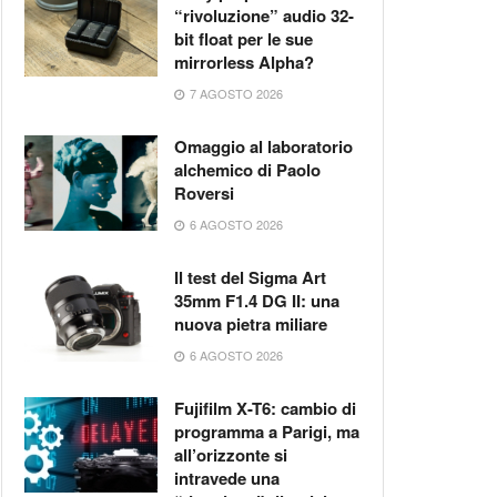
“rivoluzione” audio 32-
bit float per le sue
mirrorless Alpha?
7 AGOSTO 2026
Omaggio al laboratorio
alchemico di Paolo
Roversi
6 AGOSTO 2026
Il test del Sigma Art
35mm F1.4 DG II: una
nuova pietra miliare
6 AGOSTO 2026
Fujifilm X-T6: cambio di
programma a Parigi, ma
all’orizzonte si
intravede una