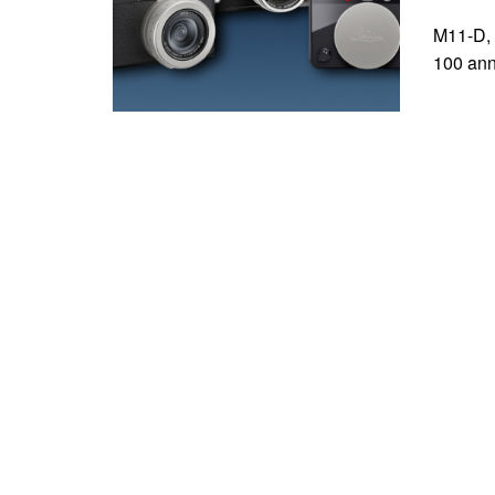
M11-D, M
100 anni