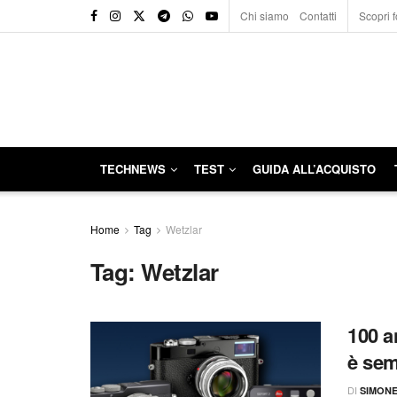
Chi siamo
Contatti
Scopri f
TECHNEWS
TEST
GUIDA ALL’ACQUISTO
Home
Tag
Wetzlar
Tag:
Wetzlar
100 an
è sem
DI
SIMON