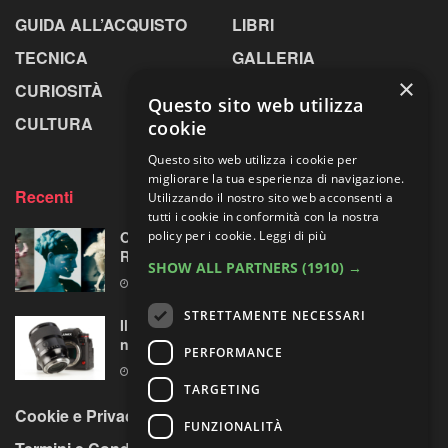
GUIDA ALL’ACQUISTO
LIBRI
TECNICA
GALLERIA
×
CURIOSITÀ
GREENPICS
Questo sito web utilizza
CULTURA
LA RIVISTA
cookie
Questo sito web utilizza i cookie per
migliorare la tua esperienza di navigazione.
Recenti
Utilizzando il nostro sito web acconsenti a
tutti i cookie in conformità con la nostra
policy per i cookie.
Leggi di più
Omaggio al laboratorio alchemico di Paolo
Roversi
SHOW ALL PARTNERS
(1910) →
6 AGOSTO 2026
STRETTAMENTE NECESSARI
Il test del Sigma Art 35mm F1.4 DG II: una
nuova pietra miliare
PERFORMANCE
6 AGOSTO 2026
TARGETING
Cookie e Privacy Policy
FUNZIONALITÀ