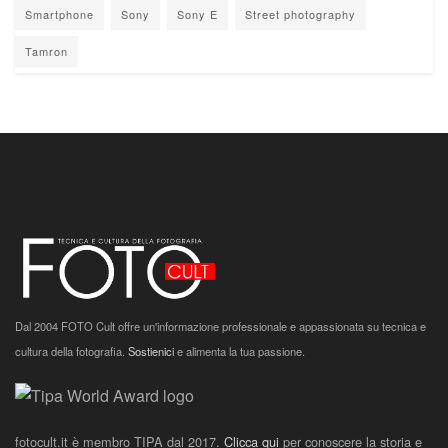
Smartphone
Sony
Sony E
Street photography
Tamron
Dal 2004 FOTO Cult offre un'informazione professionale e appassionata su tecnica e
cultura della fotografia.
Sostienici
e alimenta la tua passione.
fotocult.it è membro TIPA dal 2017.
Clicca qui
per conoscere la storia e