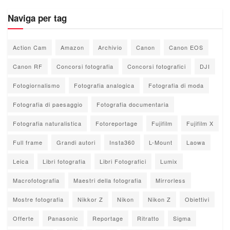
Naviga per tag
Action Cam
Amazon
Archivio
Canon
Canon EOS
Canon RF
Concorsi fotografia
Concorsi fotografici
DJI
Fotogiornalismo
Fotografia analogica
Fotografia di moda
Fotografia di paesaggio
Fotografia documentaria
Fotografia naturalistica
Fotoreportage
Fujifilm
Fujifilm X
Full frame
Grandi autori
Insta360
L-Mount
Laowa
Leica
Libri fotografia
Libri Fotografici
Lumix
Macrofotografia
Maestri della fotografia
Mirrorless
Mostre fotografia
Nikkor Z
Nikon
Nikon Z
Obiettivi
Offerte
Panasonic
Reportage
Ritratto
Sigma